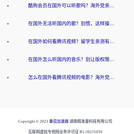
酷狗会员在国外可以听歌吗？海外党亲测有效：3步解决音乐权限难题
在国外无法听国内的歌？别慌，这样操作就能畅听QQ音乐（附亲测加速器推荐）
在国外如何看腾讯视频？留学生亲测有效的回国加速方案
在国外怎么听国内的音乐？别让版权限制断了你的华语歌单
怎么在国外看腾讯视频的电影？海外党亲测有效的回国加速指南
Copyright © 2023
番茄加速器
湖南精准量科技有限公司
互联网虚拟专用网业务许可证 B1-20231050