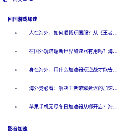
回国游戏加速
人在海外，如何顺畅玩国服？从《王者荣耀》到《云图计划》的加速器终极指南
在国外玩塔瑞斯世界加速器有用吗？海外玩家亲测后的真实答案
身在海外，用什么加速器玩逆战才能告别延迟？
海外党必看：解决王者荣耀延迟的加速器终极指南——从EVE到猫和老鼠，一个工具全搞定
苹果手机无尽冬日加速器从哪开启？海外玩家的冬日生存指南
影音加速