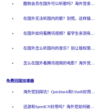
酷狗会员在国外可以听歌吗？海外党亲测有效：3步解决音乐权限难题
在国外无法听国内的歌？别慌，这样操作就能畅听QQ音乐（附亲测加速器推荐）
在国外如何看腾讯视频？留学生亲测有效的回国加速方案
在国外怎么听国内的音乐？别让版权限制断了你的华语歌单
怎么在国外看腾讯视频的电影？海外党亲测有效的回国加速指南
免费回国加速器
海外党别踩坑！Quickback和UfunR好用吗？选对回国加速器才能无缝刷国内资源
迅游和SpeedCN好用吗？海外党如何破解那道看不见的墙