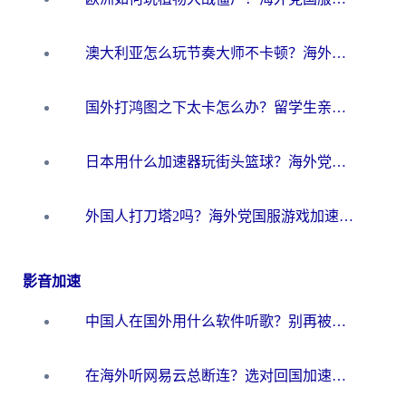
澳大利亚怎么玩节奏大师不卡顿？海外党国服游戏加速终极指南
国外打鸿图之下太卡怎么办？留学生亲测有效的国服游戏加速方案
日本用什么加速器玩街头篮球？海外党国服游戏不卡顿的终极攻略
外国人打刀塔2吗？海外党国服游戏加速避坑全攻略
影音加速
中国人在国外用什么软件听歌？别再被地域限制卡脖子，这篇教你轻松解锁国内音乐库
在海外听网易云总断连？选对回国加速器，告别地区限制和卡顿