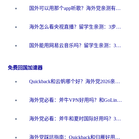
国外可以用那个app听歌？海外党亲测有效的回国加速方案，轻松听国内音乐听书
海外怎么看央视直播？留学生亲测：3步解决版权限制+追剧自由
国外能用网易云音乐吗？留学生亲测：3步解决海外听歌难题
免费回国加速器
Quickback和云帆哪个好？海外党2026亲测指南：选对加速器大陆工具，无缝刷国内剧玩国服
海外党必看：斧牛VPN好用吗？和GoLinkVPN对比哪个回国效果更好？
海外党必看：斧牛和夏时国际好用吗？3步选对回国加速器，无缝刷国内资源
海外党踩坑指南：Quickback和归雁好用吗？选对加速器才能无缝刷国内资源