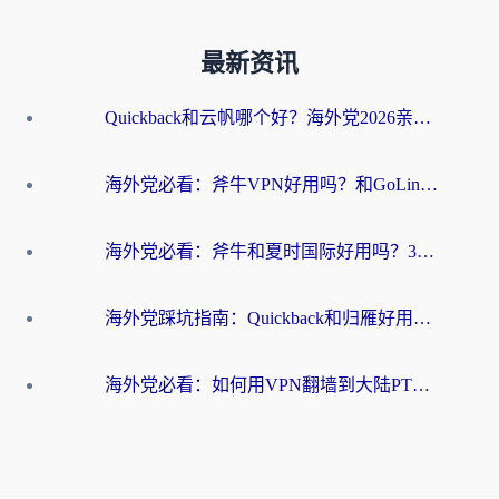
最新资讯
Quickback和云帆哪个好？海外党2026亲测指南：选对加速器大陆工具，无缝刷国内剧玩国服
海外党必看：斧牛VPN好用吗？和GoLinkVPN对比哪个回国效果更好？
海外党必看：斧牛和夏时国际好用吗？3步选对回国加速器，无缝刷国内资源
海外党踩坑指南：Quickback和归雁好用吗？选对加速器才能无缝刷国内资源
海外党必看：如何用VPN翻墙到大陆PTT？一篇解决你所有回国加速痛点