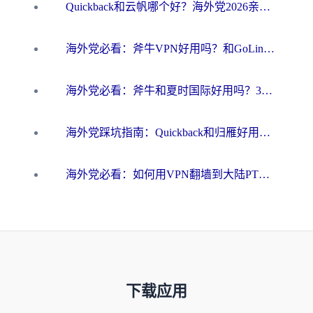
Quickback和云帆哪个好？海外党2026亲测指南：选对加速器大陆工具，无缝刷国内剧玩国服
海外党必看：斧牛VPN好用吗？和GoLinkVPN对比哪个回国效果更好？
海外党必看：斧牛和夏时国际好用吗？3步选对回国加速器，无缝刷国内资源
海外党踩坑指南：Quickback和归雁好用吗？选对加速器才能无缝刷国内资源
海外党必看：如何用VPN翻墙到大陆PTT？一篇解决你所有回国加速痛点
下载应用