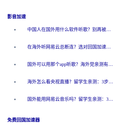
影音加速
中国人在国外用什么软件听歌？别再被地域限制卡脖子，这篇教你轻松解锁国内音乐库
在海外听网易云总断连？选对回国加速器，告别地区限制和卡顿
国外可以用那个app听歌？海外党亲测有效的回国加速方案，轻松听国内音乐听书
海外怎么看央视直播？留学生亲测：3步解决版权限制+追剧自由
国外能用网易云音乐吗？留学生亲测：3步解决海外听歌难题
免费回国加速器