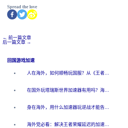
Spread the love
←
前一篇文章
后一篇文章
→
回国游戏加速
人在海外，如何顺畅玩国服？从《王者荣耀》到《云图计划》的加速器终极指南
在国外玩塔瑞斯世界加速器有用吗？海外玩家亲测后的真实答案
身在海外，用什么加速器玩逆战才能告别延迟？
海外党必看：解决王者荣耀延迟的加速器终极指南——从EVE到猫和老鼠，一个工具全搞定