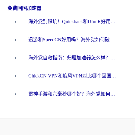
免费回国加速器
海外党别踩坑！Quickback和UfunR好用吗？选对回国加速器才能无缝刷国内资源
迅游和SpeedCN好用吗？海外党如何破解那道看不见的墙
海外党自救指南：归雁加速器怎么样？教你避开坑实现国内资源无缝访问
ChickCN VPN和旋风VPN对比哪个回国效果更好？海外用户的选择困境与出路
雷神手游和六毫秒哪个好？海外党如何真正解锁国内资源