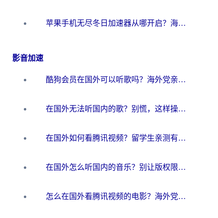
苹果手机无尽冬日加速器从哪开启？海外玩家的冬日生存指南
影音加速
酷狗会员在国外可以听歌吗？海外党亲测有效：3步解决音乐权限难题
在国外无法听国内的歌？别慌，这样操作就能畅听QQ音乐（附亲测加速器推荐）
在国外如何看腾讯视频？留学生亲测有效的回国加速方案
在国外怎么听国内的音乐？别让版权限制断了你的华语歌单
怎么在国外看腾讯视频的电影？海外党亲测有效的回国加速指南