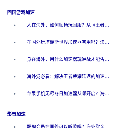
回国游戏加速
人在海外，如何顺畅玩国服？从《王者荣耀》到《云图计划》的加速器终极指南
在国外玩塔瑞斯世界加速器有用吗？海外玩家亲测后的真实答案
身在海外，用什么加速器玩逆战才能告别延迟？
海外党必看：解决王者荣耀延迟的加速器终极指南——从EVE到猫和老鼠，一个工具全搞定
苹果手机无尽冬日加速器从哪开启？海外玩家的冬日生存指南
影音加速
酷狗会员在国外可以听歌吗？海外党亲测有效：3步解决音乐权限难题