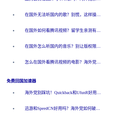
在国外无法听国内的歌？别慌，这样操作就能畅听QQ音乐（附亲测加速器推荐）
在国外如何看腾讯视频？留学生亲测有效的回国加速方案
在国外怎么听国内的音乐？别让版权限制断了你的华语歌单
怎么在国外看腾讯视频的电影？海外党亲测有效的回国加速指南
免费回国加速器
海外党别踩坑！Quickback和UfunR好用吗？选对回国加速器才能无缝刷国内资源
迅游和SpeedCN好用吗？海外党如何破解那道看不见的墙