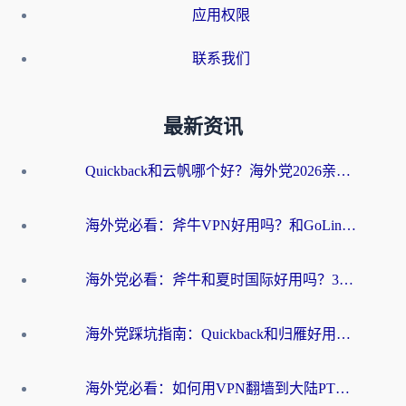
应用权限
联系我们
最新资讯
Quickback和云帆哪个好？海外党2026亲测指南：选对加速器大陆工具，无缝刷国内剧玩国服
海外党必看：斧牛VPN好用吗？和GoLinkVPN对比哪个回国效果更好？
海外党必看：斧牛和夏时国际好用吗？3步选对回国加速器，无缝刷国内资源
海外党踩坑指南：Quickback和归雁好用吗？选对加速器才能无缝刷国内资源
海外党必看：如何用VPN翻墙到大陆PTT？一篇解决你所有回国加速痛点