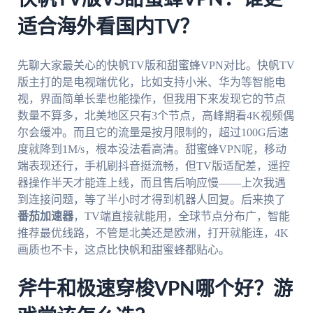
适合海外看国内TV？
先聊大家最关心的快帆TV版和甜蜜蜂VPN对比。快帆TV
版主打的是电视端优化，比如支持小米、华为等智能电
视，界面简单长辈也能操作，但我用下来发现它的节点
数量不算多，北美地区只有3个节点，高峰期看4K视频偶
尔会缓冲。而且它的流量是按月限制的，超过100G后速
度就降到1M/s，根本没法看高清。甜蜜蜂VPN呢，移动
端表现还行，手机刷抖音挺流畅，但TV版适配差，遥控
器操作半天才能连上线，而且售后响应慢——上次我遇
到连接问题，等了半小时才得到机器人回复。后来换了
番茄加速器
，TV端直接就能用，全球节点分布广，智能
推荐最优线路，不管是北美还是欧洲，打开就能连，4K
画质也不卡，这点比快帆和甜蜜蜂都贴心。
斧牛和极速穿梭VPN哪个好？游