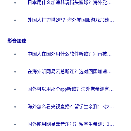
日本用什么加速器玩街头篮球？海外党国服游戏不卡顿的终极攻略
外国人打刀塔2吗？海外党国服游戏加速避坑全攻略
影音加速
中国人在国外用什么软件听歌？别再被地域限制卡脖子，这篇教你轻松解锁国内音乐库
在海外听网易云总断连？选对回国加速器，告别地区限制和卡顿
国外可以用那个app听歌？海外党亲测有效的回国加速方案，轻松听国内音乐听书
海外怎么看央视直播？留学生亲测：3步解决版权限制+追剧自由
国外能用网易云音乐吗？留学生亲测：3步解决海外听歌难题