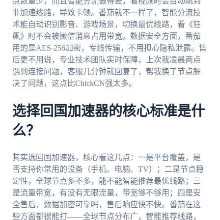
点数量少，而且智能分流做得差，看视频时会自动跳到
非加速线路，导致卡顿。番茄就不一样了，智能分流技
术能自动识别影音、游戏场景，切换最优线路，看《狂
飙》时不会被微信消息占用带宽。数据安全方面，番茄
用的是AES-256加密，专线传输，不用担心隐私泄露。售
后更不用说，专业技术团队实时保障，上次我凌晨两点
遇到连接问题，客服几分钟就回复了，帮我换了节点解
决了问题，这点比ChickCN强太多。
选择回国加速器的核心标准是什
么？
其实选回国加速器，核心看这几点：一是平台覆盖，是
否支持你常用的设备（手机、电脑、TV）；二是节点稳
定性，全球节点多不多，能不能智能推荐最优线路；三
是流量带宽，有没有无限流量，带宽够不够用；四是安
全售后，数据加密可靠吗，售后响应快不快。番茄在这
些方面都很能打——全球节点分布广，智能推荐线路，