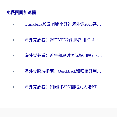
免费回国加速器
Quickback和云帆哪个好？海外党2026亲测指南：选对加速器大陆工具，无缝刷国内剧玩国服
海外党必看：斧牛VPN好用吗？和GoLinkVPN对比哪个回国效果更好？
海外党必看：斧牛和夏时国际好用吗？3步选对回国加速器，无缝刷国内资源
海外党踩坑指南：Quickback和归雁好用吗？选对加速器才能无缝刷国内资源
海外党必看：如何用VPN翻墙到大陆PTT？一篇解决你所有回国加速痛点