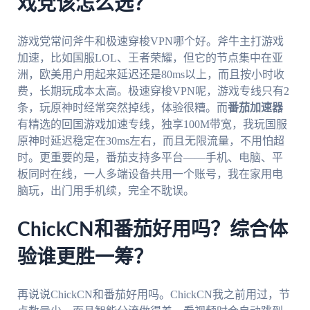
戏党该怎么选？
游戏党常问斧牛和极速穿梭VPN哪个好。斧牛主打游戏
加速，比如国服LOL、王者荣耀，但它的节点集中在亚
洲，欧美用户用起来延迟还是80ms以上，而且按小时收
费，长期玩成本太高。极速穿梭VPN呢，游戏专线只有2
条，玩原神时经常突然掉线，体验很糟。而
番茄加速器
有精选的回国游戏加速专线，独享100M带宽，我玩国服
原神时延迟稳定在30ms左右，而且无限流量，不用怕超
时。更重要的是，番茄支持多平台——手机、电脑、平
板同时在线，一人多端设备共用一个账号，我在家用电
脑玩，出门用手机续，完全不耽误。
ChickCN和番茄好用吗？综合体
验谁更胜一筹？
再说说ChickCN和番茄好用吗。ChickCN我之前用过，节