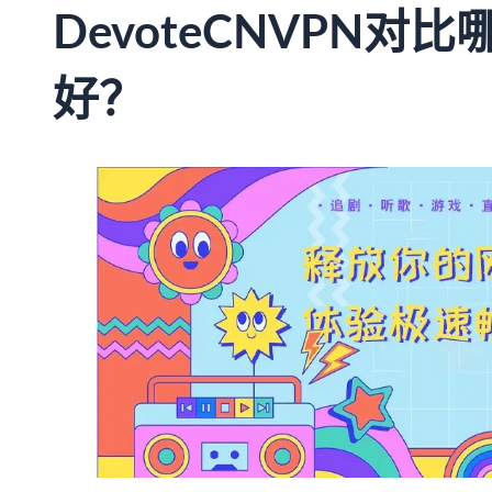
DevoteCNVPN对
好？