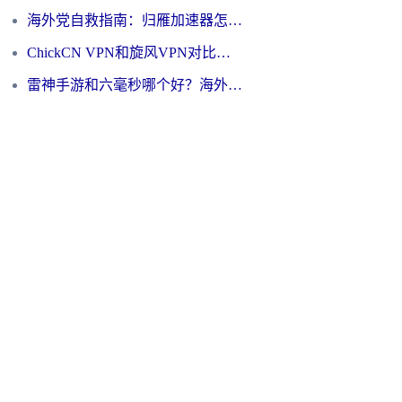
海外党自救指南：归雁加速器怎么样？教你避开坑实现国内资源无缝访问
ChickCN VPN和旋风VPN对比哪个回国效果更好？海外用户的选择困境与出路
雷神手游和六毫秒哪个好？海外党如何真正解锁国内资源