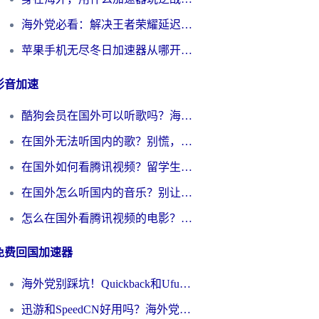
海外党必看：解决王者荣耀延迟的加速器终极指南——从EVE到猫和老鼠，一个工具全搞定
苹果手机无尽冬日加速器从哪开启？海外玩家的冬日生存指南
影音加速
酷狗会员在国外可以听歌吗？海外党亲测有效：3步解决音乐权限难题
在国外无法听国内的歌？别慌，这样操作就能畅听QQ音乐（附亲测加速器推荐）
在国外如何看腾讯视频？留学生亲测有效的回国加速方案
在国外怎么听国内的音乐？别让版权限制断了你的华语歌单
怎么在国外看腾讯视频的电影？海外党亲测有效的回国加速指南
免费回国加速器
海外党别踩坑！Quickback和UfunR好用吗？选对回国加速器才能无缝刷国内资源
迅游和SpeedCN好用吗？海外党如何破解那道看不见的墙