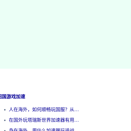
回国游戏加速
人在海外，如何顺畅玩国服？从《王者荣耀》到《云图计划》的加速器终极指南
在国外玩塔瑞斯世界加速器有用吗？海外玩家亲测后的真实答案
身在海外，用什么加速器玩逆战才能告别延迟？