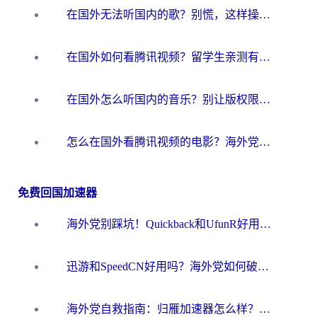
在国外无法听国内的歌？别慌，这样操作就能畅听QQ音乐（附亲测加速器推荐）
在国外如何看腾讯视频？留学生亲测有效的回国加速方案
在国外怎么听国内的音乐？别让版权限制断了你的华语歌单
怎么在国外看腾讯视频的电影？海外党亲测有效的回国加速指南
免费回国加速器
海外党别踩坑！Quickback和UfunR好用吗？选对回国加速器才能无缝刷国内资源
迅游和SpeedCN好用吗？海外党如何破解那道看不见的墙
海外党自救指南：归雁加速器怎么样？教你避开坑实现国内资源无缝访问