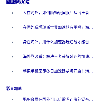
回国游戏加速
人在海外，如何顺畅玩国服？从《王者荣耀》到《云图计划》的加速器终极指南
在国外玩塔瑞斯世界加速器有用吗？海外玩家亲测后的真实答案
身在海外，用什么加速器玩逆战才能告别延迟？
海外党必看：解决王者荣耀延迟的加速器终极指南——从EVE到猫和老鼠，一个工具全搞定
苹果手机无尽冬日加速器从哪开启？海外玩家的冬日生存指南
影音加速
酷狗会员在国外可以听歌吗？海外党亲测有效：3步解决音乐权限难题