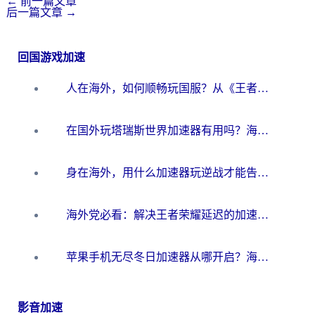
←
前一篇文章
后一篇文章
→
回国游戏加速
人在海外，如何顺畅玩国服？从《王者荣耀》到《云图计划》的加速器终极指南
在国外玩塔瑞斯世界加速器有用吗？海外玩家亲测后的真实答案
身在海外，用什么加速器玩逆战才能告别延迟？
海外党必看：解决王者荣耀延迟的加速器终极指南——从EVE到猫和老鼠，一个工具全搞定
苹果手机无尽冬日加速器从哪开启？海外玩家的冬日生存指南
影音加速