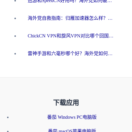
迅游和SpeedCN好用吗？海外党如何破解那道看不见的墙
海外党自救指南：归雁加速器怎么样？教你避开坑实现国内资源无缝访问
ChickCN VPN和旋风VPN对比哪个回国效果更好？海外用户的选择困境与出路
雷神手游和六毫秒哪个好？海外党如何真正解锁国内资源
下载应用
番茄 Windows PC电脑版
番茄 macOS苹果电脑版