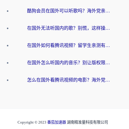
酷狗会员在国外可以听歌吗？海外党亲测有效：3步解决音乐权限难题
在国外无法听国内的歌？别慌，这样操作就能畅听QQ音乐（附亲测加速器推荐）
在国外如何看腾讯视频？留学生亲测有效的回国加速方案
在国外怎么听国内的音乐？别让版权限制断了你的华语歌单
怎么在国外看腾讯视频的电影？海外党亲测有效的回国加速指南
Copyright © 2023
番茄加速器
湖南精准量科技有限公司