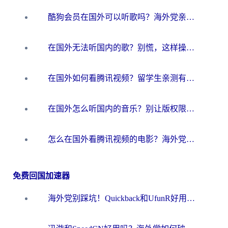
酷狗会员在国外可以听歌吗？海外党亲测有效：3步解决音乐权限难题
在国外无法听国内的歌？别慌，这样操作就能畅听QQ音乐（附亲测加速器推荐）
在国外如何看腾讯视频？留学生亲测有效的回国加速方案
在国外怎么听国内的音乐？别让版权限制断了你的华语歌单
怎么在国外看腾讯视频的电影？海外党亲测有效的回国加速指南
免费回国加速器
海外党别踩坑！Quickback和UfunR好用吗？选对回国加速器才能无缝刷国内资源