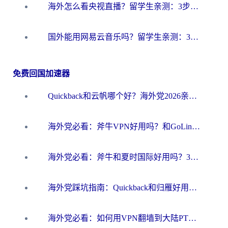
海外怎么看央视直播？留学生亲测：3步解决版权限制+追剧自由
国外能用网易云音乐吗？留学生亲测：3步解决海外听歌难题
免费回国加速器
Quickback和云帆哪个好？海外党2026亲测指南：选对加速器大陆工具，无缝刷国内剧玩国服
海外党必看：斧牛VPN好用吗？和GoLinkVPN对比哪个回国效果更好？
海外党必看：斧牛和夏时国际好用吗？3步选对回国加速器，无缝刷国内资源
海外党踩坑指南：Quickback和归雁好用吗？选对加速器才能无缝刷国内资源
海外党必看：如何用VPN翻墙到大陆PTT？一篇解决你所有回国加速痛点