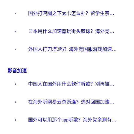
国外打鸿图之下太卡怎么办？留学生亲测有效的国服游戏加速方案
日本用什么加速器玩街头篮球？海外党国服游戏不卡顿的终极攻略
外国人打刀塔2吗？海外党国服游戏加速避坑全攻略
影音加速
中国人在国外用什么软件听歌？别再被地域限制卡脖子，这篇教你轻松解锁国内音乐库
在海外听网易云总断连？选对回国加速器，告别地区限制和卡顿
国外可以用那个app听歌？海外党亲测有效的回国加速方案，轻松听国内音乐听书