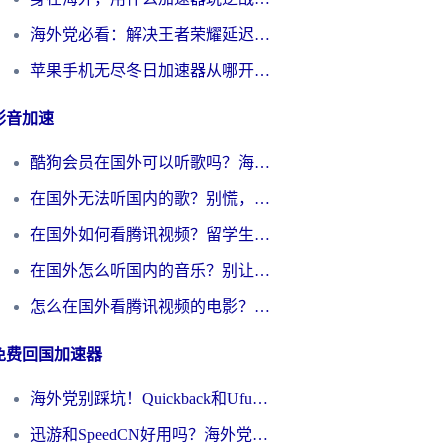
海外党必看：解决王者荣耀延迟的加速器终极指南——从EVE到猫和老鼠，一个工具全搞定
苹果手机无尽冬日加速器从哪开启？海外玩家的冬日生存指南
影音加速
酷狗会员在国外可以听歌吗？海外党亲测有效：3步解决音乐权限难题
在国外无法听国内的歌？别慌，这样操作就能畅听QQ音乐（附亲测加速器推荐）
在国外如何看腾讯视频？留学生亲测有效的回国加速方案
在国外怎么听国内的音乐？别让版权限制断了你的华语歌单
怎么在国外看腾讯视频的电影？海外党亲测有效的回国加速指南
免费回国加速器
海外党别踩坑！Quickback和UfunR好用吗？选对回国加速器才能无缝刷国内资源
迅游和SpeedCN好用吗？海外党如何破解那道看不见的墙