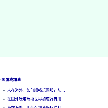
回国游戏加速
人在海外，如何顺畅玩国服？从《王者荣耀》到《云图计划》的加速器终极指南
在国外玩塔瑞斯世界加速器有用吗？海外玩家亲测后的真实答案
身在海外，用什么加速器玩逆战才能告别延迟？