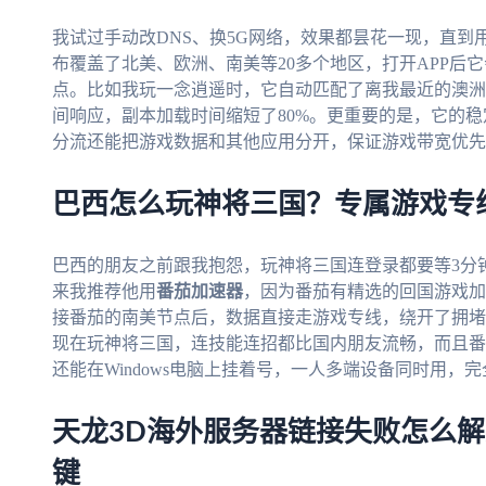
我试过手动改DNS、换5G网络，效果都昙花一现，直到
布覆盖了北美、欧洲、南美等20多个地区，打开APP后
点。比如我玩一念逍遥时，它自动匹配了离我最近的澳洲节点
间响应，副本加载时间缩短了80%。更重要的是，它的
分流还能把游戏数据和其他应用分开，保证游戏带宽优先
巴西怎么玩神将三国？专属游戏专
巴西的朋友之前跟我抱怨，玩神将三国连登录都要等3分钟
来我推荐他用
番茄加速器
，因为番茄有精选的回国游戏加
接番茄的南美节点后，数据直接走游戏专线，绕开了拥堵的公
现在玩神将三国，连技能连招都比国内朋友流畅，而且番茄支
还能在Windows电脑上挂着号，一人多端设备同时用，
天龙3D海外服务器链接失败怎么
键