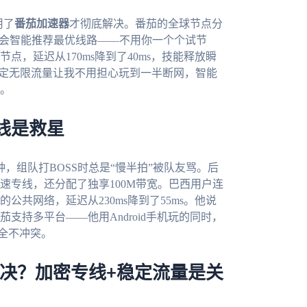
用了
番茄加速器
才彻底解决。番茄的全球节点分
它会智能推荐最优线路——不用你一个个试节
，延迟从170ms降到了40ms，技能释放瞬
稳定无限流量让我不用担心玩到一半断网，智能
。
线是救星
，组队打BOSS时总是“慢半拍”被队友骂。后
速专线，还分配了独享100M带宽。巴西用户连
共网络，延迟从230ms降到了55ms。他说
持多平台——他用Android手机玩的同时，
完全不冲突。
解决？加密专线+稳定流量是关