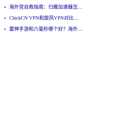
海外党自救指南：归雁加速器怎么样？教你避开坑实现国内资源无缝访问
ChickCN VPN和旋风VPN对比哪个回国效果更好？海外用户的选择困境与出路
雷神手游和六毫秒哪个好？海外党如何真正解锁国内资源