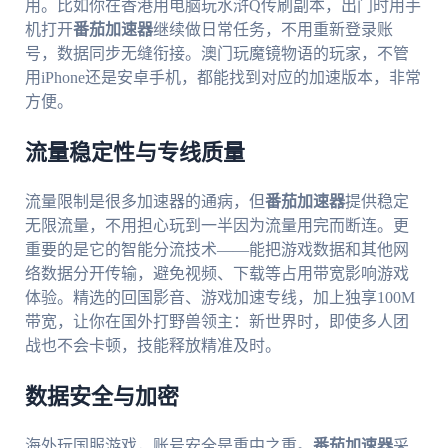
用。比如你在香港用电脑玩水浒Q传刷副本，出门时用手
机打开
番茄加速器
继续做日常任务，不用重新登录账
号，数据同步无缝衔接。澳门玩魔镜物语的玩家，不管
用iPhone还是安卓手机，都能找到对应的加速版本，非常
方便。
流量稳定性与专线质量
流量限制是很多加速器的通病，但
番茄加速器
提供稳定
无限流量，不用担心玩到一半因为流量用完而断连。更
重要的是它的智能分流技术——能把游戏数据和其他网
络数据分开传输，避免视频、下载等占用带宽影响游戏
体验。精选的回国影音、游戏加速专线，加上独享100M
带宽，让你在国外打野兽领主：新世界时，即使多人团
战也不会卡顿，技能释放精准及时。
数据安全与加密
海外玩国服游戏，账号安全是重中之重。
番茄加速器
采