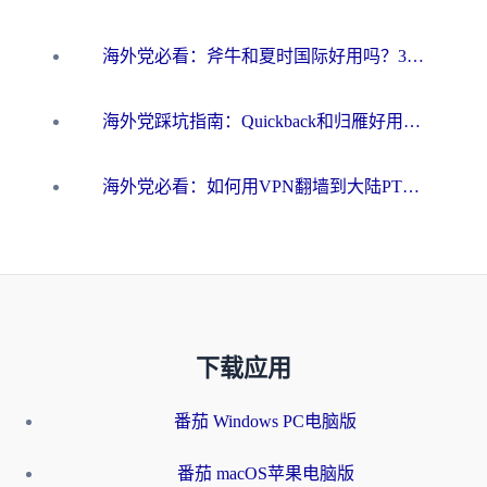
海外党必看：斧牛和夏时国际好用吗？3步选对回国加速器，无缝刷国内资源
海外党踩坑指南：Quickback和归雁好用吗？选对加速器才能无缝刷国内资源
海外党必看：如何用VPN翻墙到大陆PTT？一篇解决你所有回国加速痛点
下载应用
番茄 Windows PC电脑版
番茄 macOS苹果电脑版