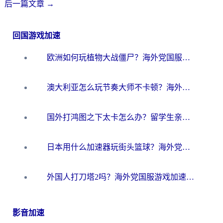
后一篇文章
→
回国游戏加速
欧洲如何玩植物大战僵尸？海外党国服游戏加速避坑指南（附实测对比）
澳大利亚怎么玩节奏大师不卡顿？海外党国服游戏加速终极指南
国外打鸿图之下太卡怎么办？留学生亲测有效的国服游戏加速方案
日本用什么加速器玩街头篮球？海外党国服游戏不卡顿的终极攻略
外国人打刀塔2吗？海外党国服游戏加速避坑全攻略
影音加速