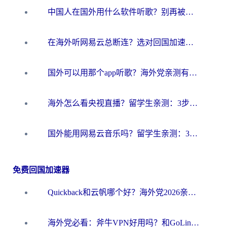
中国人在国外用什么软件听歌？别再被地域限制卡脖子，这篇教你轻松解锁国内音乐库
在海外听网易云总断连？选对回国加速器，告别地区限制和卡顿
国外可以用那个app听歌？海外党亲测有效的回国加速方案，轻松听国内音乐听书
海外怎么看央视直播？留学生亲测：3步解决版权限制+追剧自由
国外能用网易云音乐吗？留学生亲测：3步解决海外听歌难题
免费回国加速器
Quickback和云帆哪个好？海外党2026亲测指南：选对加速器大陆工具，无缝刷国内剧玩国服
海外党必看：斧牛VPN好用吗？和GoLinkVPN对比哪个回国效果更好？