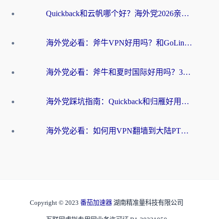
Quickback和云帆哪个好？海外党2026亲测指南：选对加速器大陆工具，无缝刷国内剧玩国服
海外党必看：斧牛VPN好用吗？和GoLinkVPN对比哪个回国效果更好？
海外党必看：斧牛和夏时国际好用吗？3步选对回国加速器，无缝刷国内资源
海外党踩坑指南：Quickback和归雁好用吗？选对加速器才能无缝刷国内资源
海外党必看：如何用VPN翻墙到大陆PTT？一篇解决你所有回国加速痛点
Copyright © 2023
番茄加速器
湖南精准量科技有限公司