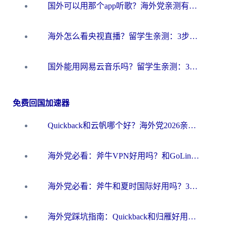
国外可以用那个app听歌？海外党亲测有效的回国加速方案，轻松听国内音乐听书
海外怎么看央视直播？留学生亲测：3步解决版权限制+追剧自由
国外能用网易云音乐吗？留学生亲测：3步解决海外听歌难题
免费回国加速器
Quickback和云帆哪个好？海外党2026亲测指南：选对加速器大陆工具，无缝刷国内剧玩国服
海外党必看：斧牛VPN好用吗？和GoLinkVPN对比哪个回国效果更好？
海外党必看：斧牛和夏时国际好用吗？3步选对回国加速器，无缝刷国内资源
海外党踩坑指南：Quickback和归雁好用吗？选对加速器才能无缝刷国内资源