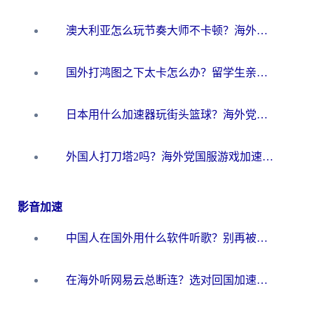
澳大利亚怎么玩节奏大师不卡顿？海外党国服游戏加速终极指南
国外打鸿图之下太卡怎么办？留学生亲测有效的国服游戏加速方案
日本用什么加速器玩街头篮球？海外党国服游戏不卡顿的终极攻略
外国人打刀塔2吗？海外党国服游戏加速避坑全攻略
影音加速
中国人在国外用什么软件听歌？别再被地域限制卡脖子，这篇教你轻松解锁国内音乐库
在海外听网易云总断连？选对回国加速器，告别地区限制和卡顿