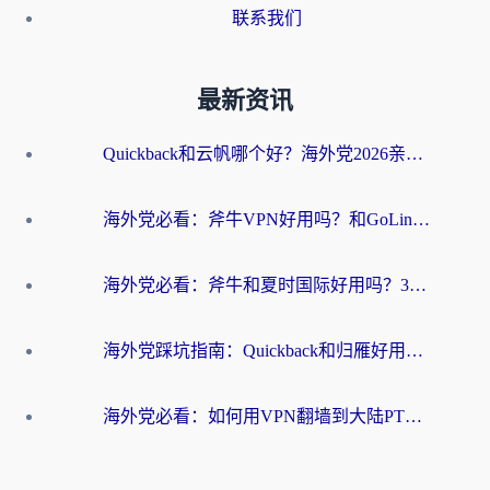
联系我们
最新资讯
Quickback和云帆哪个好？海外党2026亲测指南：选对加速器大陆工具，无缝刷国内剧玩国服
海外党必看：斧牛VPN好用吗？和GoLinkVPN对比哪个回国效果更好？
海外党必看：斧牛和夏时国际好用吗？3步选对回国加速器，无缝刷国内资源
海外党踩坑指南：Quickback和归雁好用吗？选对加速器才能无缝刷国内资源
海外党必看：如何用VPN翻墙到大陆PTT？一篇解决你所有回国加速痛点