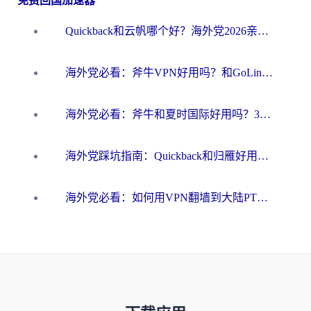
免费回国加速器
Quickback和云帆哪个好？海外党2026亲测指南：选对加速器大陆工具，无缝刷国内剧玩国服
海外党必看：斧牛VPN好用吗？和GoLinkVPN对比哪个回国效果更好？
海外党必看：斧牛和夏时国际好用吗？3步选对回国加速器，无缝刷国内资源
海外党踩坑指南：Quickback和归雁好用吗？选对加速器才能无缝刷国内资源
海外党必看：如何用VPN翻墙到大陆PTT？一篇解决你所有回国加速痛点