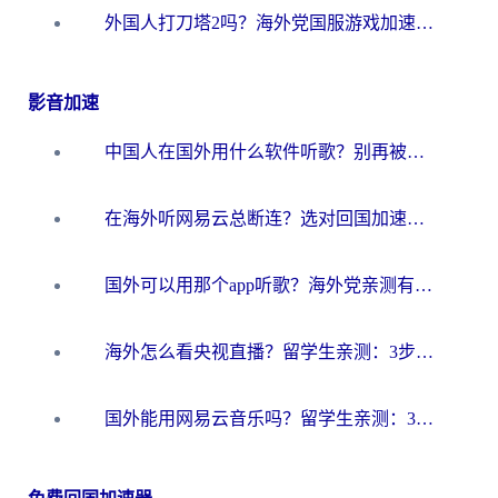
外国人打刀塔2吗？海外党国服游戏加速避坑全攻略
影音加速
中国人在国外用什么软件听歌？别再被地域限制卡脖子，这篇教你轻松解锁国内音乐库
在海外听网易云总断连？选对回国加速器，告别地区限制和卡顿
国外可以用那个app听歌？海外党亲测有效的回国加速方案，轻松听国内音乐听书
海外怎么看央视直播？留学生亲测：3步解决版权限制+追剧自由
国外能用网易云音乐吗？留学生亲测：3步解决海外听歌难题