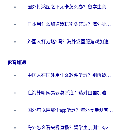
国外打鸿图之下太卡怎么办？留学生亲测有效的国服游戏加速方案
日本用什么加速器玩街头篮球？海外党国服游戏不卡顿的终极攻略
外国人打刀塔2吗？海外党国服游戏加速避坑全攻略
影音加速
中国人在国外用什么软件听歌？别再被地域限制卡脖子，这篇教你轻松解锁国内音乐库
在海外听网易云总断连？选对回国加速器，告别地区限制和卡顿
国外可以用那个app听歌？海外党亲测有效的回国加速方案，轻松听国内音乐听书
海外怎么看央视直播？留学生亲测：3步解决版权限制+追剧自由