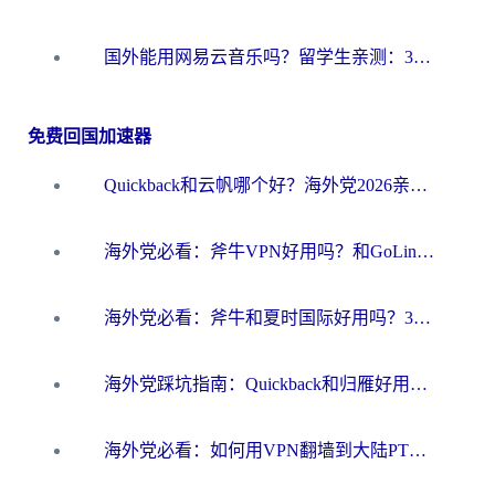
国外能用网易云音乐吗？留学生亲测：3步解决海外听歌难题
免费回国加速器
Quickback和云帆哪个好？海外党2026亲测指南：选对加速器大陆工具，无缝刷国内剧玩国服
海外党必看：斧牛VPN好用吗？和GoLinkVPN对比哪个回国效果更好？
海外党必看：斧牛和夏时国际好用吗？3步选对回国加速器，无缝刷国内资源
海外党踩坑指南：Quickback和归雁好用吗？选对加速器才能无缝刷国内资源
海外党必看：如何用VPN翻墙到大陆PTT？一篇解决你所有回国加速痛点