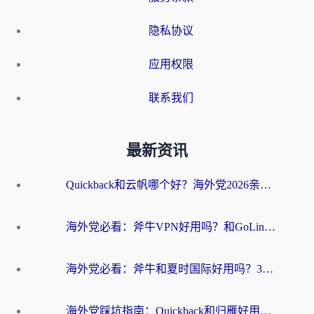
隐私协议
应用权限
联系我们
最新资讯
Quickback和云帆哪个好？海外党2026亲测指南：选对加速器大陆工具，无缝刷国内剧玩国服
海外党必看：斧牛VPN好用吗？和GoLinkVPN对比哪个回国效果更好？
海外党必看：斧牛和夏时国际好用吗？3步选对回国加速器，无缝刷国内资源
海外党踩坑指南：Quickback和归雁好用吗？选对加速器才能无缝刷国内资源