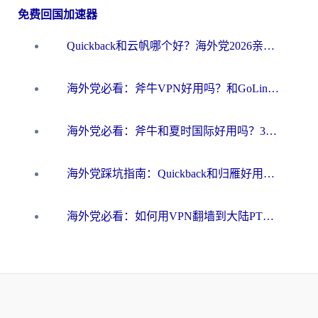
免费回国加速器
Quickback和云帆哪个好？海外党2026亲测指南：选对加速器大陆工具，无缝刷国内剧玩国服
海外党必看：斧牛VPN好用吗？和GoLinkVPN对比哪个回国效果更好？
海外党必看：斧牛和夏时国际好用吗？3步选对回国加速器，无缝刷国内资源
海外党踩坑指南：Quickback和归雁好用吗？选对加速器才能无缝刷国内资源
海外党必看：如何用VPN翻墙到大陆PTT？一篇解决你所有回国加速痛点