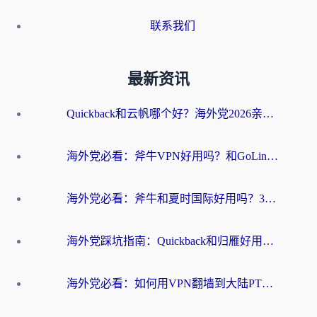
联系我们
最新资讯
Quickback和云帆哪个好？海外党2026亲测指南：选对加速器大陆工具，无缝刷国内剧玩国服
海外党必看：斧牛VPN好用吗？和GoLinkVPN对比哪个回国效果更好？
海外党必看：斧牛和夏时国际好用吗？3步选对回国加速器，无缝刷国内资源
海外党踩坑指南：Quickback和归雁好用吗？选对加速器才能无缝刷国内资源
海外党必看：如何用VPN翻墙到大陆PTT？一篇解决你所有回国加速痛点