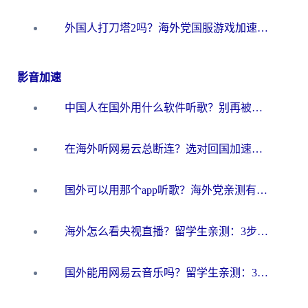
外国人打刀塔2吗？海外党国服游戏加速避坑全攻略
影音加速
中国人在国外用什么软件听歌？别再被地域限制卡脖子，这篇教你轻松解锁国内音乐库
在海外听网易云总断连？选对回国加速器，告别地区限制和卡顿
国外可以用那个app听歌？海外党亲测有效的回国加速方案，轻松听国内音乐听书
海外怎么看央视直播？留学生亲测：3步解决版权限制+追剧自由
国外能用网易云音乐吗？留学生亲测：3步解决海外听歌难题