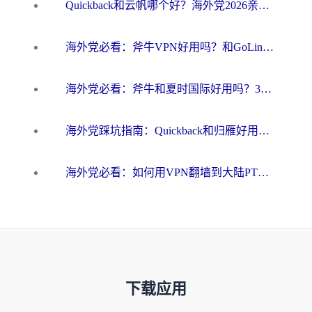
Quickback和云帆哪个好？海外党2026亲测指南：选对加速器大陆工具，无缝刷国内剧玩国服
海外党必看：斧牛VPN好用吗？和GoLinkVPN对比哪个回国效果更好？
海外党必看：斧牛和夏时国际好用吗？3步选对回国加速器，无缝刷国内资源
海外党踩坑指南：Quickback和归雁好用吗？选对加速器才能无缝刷国内资源
海外党必看：如何用VPN翻墙到大陆PTT？一篇解决你所有回国加速痛点
下载应用