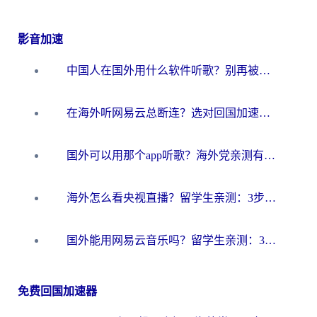
影音加速
中国人在国外用什么软件听歌？别再被地域限制卡脖子，这篇教你轻松解锁国内音乐库
在海外听网易云总断连？选对回国加速器，告别地区限制和卡顿
国外可以用那个app听歌？海外党亲测有效的回国加速方案，轻松听国内音乐听书
海外怎么看央视直播？留学生亲测：3步解决版权限制+追剧自由
国外能用网易云音乐吗？留学生亲测：3步解决海外听歌难题
免费回国加速器