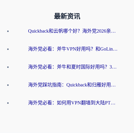
最新资讯
Quickback和云帆哪个好？海外党2026亲测指南：选对加速器大陆工具，无缝刷国内剧玩国服
海外党必看：斧牛VPN好用吗？和GoLinkVPN对比哪个回国效果更好？
海外党必看：斧牛和夏时国际好用吗？3步选对回国加速器，无缝刷国内资源
海外党踩坑指南：Quickback和归雁好用吗？选对加速器才能无缝刷国内资源
海外党必看：如何用VPN翻墙到大陆PTT？一篇解决你所有回国加速痛点