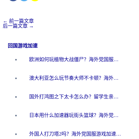
←
前一篇文章
后一篇文章
→
回国游戏加速
欧洲如何玩植物大战僵尸？海外党国服游戏加速避坑指南（附实测对比）
澳大利亚怎么玩节奏大师不卡顿？海外党国服游戏加速终极指南
国外打鸿图之下太卡怎么办？留学生亲测有效的国服游戏加速方案
日本用什么加速器玩街头篮球？海外党国服游戏不卡顿的终极攻略
外国人打刀塔2吗？海外党国服游戏加速避坑全攻略