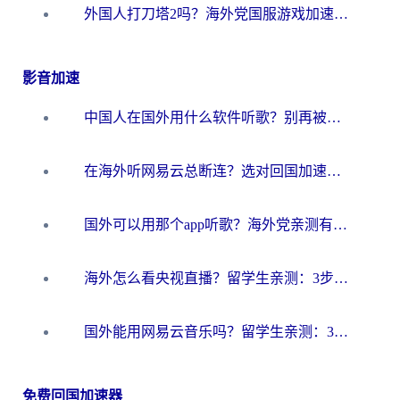
外国人打刀塔2吗？海外党国服游戏加速避坑全攻略
影音加速
中国人在国外用什么软件听歌？别再被地域限制卡脖子，这篇教你轻松解锁国内音乐库
在海外听网易云总断连？选对回国加速器，告别地区限制和卡顿
国外可以用那个app听歌？海外党亲测有效的回国加速方案，轻松听国内音乐听书
海外怎么看央视直播？留学生亲测：3步解决版权限制+追剧自由
国外能用网易云音乐吗？留学生亲测：3步解决海外听歌难题
免费回国加速器