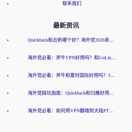
联系我们
最新资讯
Quickback和云帆哪个好？海外党2026亲测指南：选对加速器大陆工具，无缝刷国内剧玩国服
海外党必看：斧牛VPN好用吗？和GoLinkVPN对比哪个回国效果更好？
海外党必看：斧牛和夏时国际好用吗？3步选对回国加速器，无缝刷国内资源
海外党踩坑指南：Quickback和归雁好用吗？选对加速器才能无缝刷国内资源
海外党必看：如何用VPN翻墙到大陆PTT？一篇解决你所有回国加速痛点