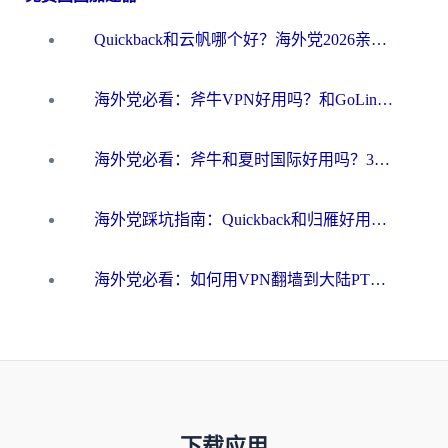
Quickback和云帆哪个好？海外党2026亲测指南：选对加速器大陆工具，无缝刷国内剧玩国服
海外党必看：斧牛VPN好用吗？和GoLinkVPN对比哪个回国效果更好？
海外党必看：斧牛和夏时国际好用吗？3步选对回国加速器，无缝刷国内资源
海外党踩坑指南：Quickback和归雁好用吗？选对加速器才能无缝刷国内资源
海外党必看：如何用VPN翻墙到大陆PTT？一篇解决你所有回国加速痛点
下载应用