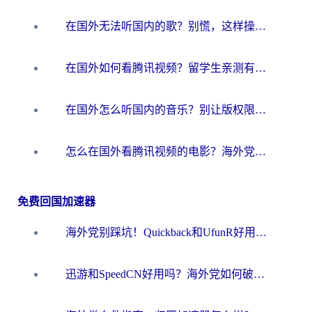
在国外无法听国内的歌？别慌，这样操作就能畅听QQ音乐（附亲测加速器推荐）
在国外如何看腾讯视频？留学生亲测有效的回国加速方案
在国外怎么听国内的音乐？别让版权限制断了你的华语歌单
怎么在国外看腾讯视频的电影？海外党亲测有效的回国加速指南
免费回国加速器
海外党别踩坑！Quickback和UfunR好用吗？选对回国加速器才能无缝刷国内资源
迅游和SpeedCN好用吗？海外党如何破解那道看不见的墙