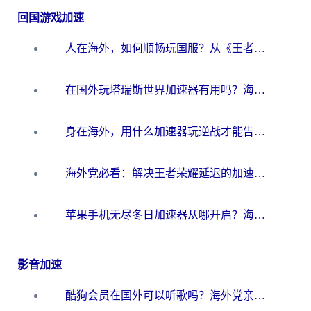
回国游戏加速
人在海外，如何顺畅玩国服？从《王者荣耀》到《云图计划》的加速器终极指南
在国外玩塔瑞斯世界加速器有用吗？海外玩家亲测后的真实答案
身在海外，用什么加速器玩逆战才能告别延迟？
海外党必看：解决王者荣耀延迟的加速器终极指南——从EVE到猫和老鼠，一个工具全搞定
苹果手机无尽冬日加速器从哪开启？海外玩家的冬日生存指南
影音加速
酷狗会员在国外可以听歌吗？海外党亲测有效：3步解决音乐权限难题