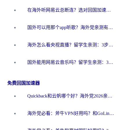
在海外听网易云总断连？选对回国加速器，告别地区限制和卡顿
国外可以用那个app听歌？海外党亲测有效的回国加速方案，轻松听国内音乐听书
海外怎么看央视直播？留学生亲测：3步解决版权限制+追剧自由
国外能用网易云音乐吗？留学生亲测：3步解决海外听歌难题
免费回国加速器
Quickback和云帆哪个好？海外党2026亲测指南：选对加速器大陆工具，无缝刷国内剧玩国服
海外党必看：斧牛VPN好用吗？和GoLinkVPN对比哪个回国效果更好？