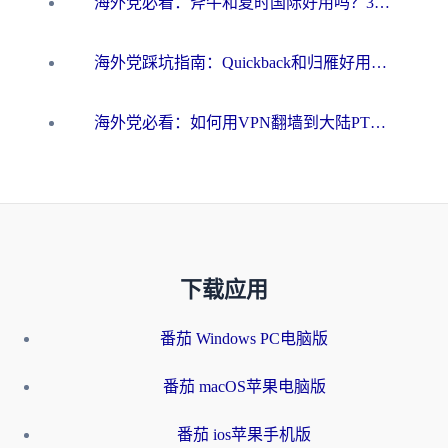
海外党必看：斧牛和夏时国际好用吗？3步选对回国加速器，无缝刷国内资源
海外党踩坑指南：Quickback和归雁好用吗？选对加速器才能无缝刷国内资源
海外党必看：如何用VPN翻墙到大陆PTT？一篇解决你所有回国加速痛点
下载应用
番茄 Windows PC电脑版
番茄 macOS苹果电脑版
番茄 ios苹果手机版