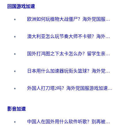
回国游戏加速
欧洲如何玩植物大战僵尸？海外党国服游戏加速避坑指南（附实测对比）
澳大利亚怎么玩节奏大师不卡顿？海外党国服游戏加速终极指南
国外打鸿图之下太卡怎么办？留学生亲测有效的国服游戏加速方案
日本用什么加速器玩街头篮球？海外党国服游戏不卡顿的终极攻略
外国人打刀塔2吗？海外党国服游戏加速避坑全攻略
影音加速
中国人在国外用什么软件听歌？别再被地域限制卡脖子，这篇教你轻松解锁国内音乐库