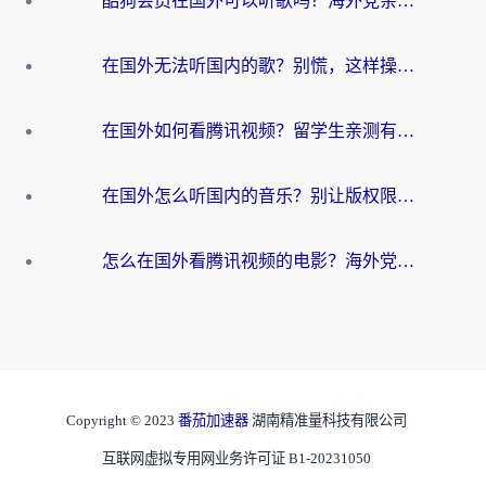
酷狗会员在国外可以听歌吗？海外党亲测有效：3步解决音乐权限难题
在国外无法听国内的歌？别慌，这样操作就能畅听QQ音乐（附亲测加速器推荐）
在国外如何看腾讯视频？留学生亲测有效的回国加速方案
在国外怎么听国内的音乐？别让版权限制断了你的华语歌单
怎么在国外看腾讯视频的电影？海外党亲测有效的回国加速指南
Copyright © 2023
番茄加速器
湖南精准量科技有限公司
互联网虚拟专用网业务许可证 B1-20231050