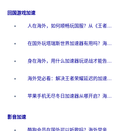
回国游戏加速
人在海外，如何顺畅玩国服？从《王者荣耀》到《云图计划》的加速器终极指南
在国外玩塔瑞斯世界加速器有用吗？海外玩家亲测后的真实答案
身在海外，用什么加速器玩逆战才能告别延迟？
海外党必看：解决王者荣耀延迟的加速器终极指南——从EVE到猫和老鼠，一个工具全搞定
苹果手机无尽冬日加速器从哪开启？海外玩家的冬日生存指南
影音加速
酷狗会员在国外可以听歌吗？海外党亲测有效：3步解决音乐权限难题