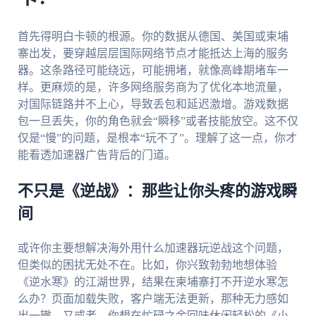
首先得明白卡顿的根源。你的数据从德国、美国或柬埔
寨出发，要穿越层层国际网络节点才能抵达上海的服务
器。这条路径可能绕远，可能拥堵，就像高峰期堵车一
样。更麻烦的是，许多网络服务商为了优化本地流量，
对国际链路并不上心，导致丢包和延迟激增。游戏数据
包一旦丢失，你的角色就会“瞬移”或者技能放空。这不仅
仅是“慢”的问题，是根本“玩不了”。理解了这一点，你才
能看透加速器广告背后的门道。
不只是《逆战》：那些让你头疼的游戏瞬
间
或许你主要想解决海外用什么加速器玩逆战这个问题，
但类似的困扰无处不在。比如，你兴致勃勃地想体验
《逆水寒》的江湖世界，结果在柬埔寨打不开逆水寒怎
么办？页面加载失败，客户端无法更新，那种无力感如
出一辙。又或者，你想在忙碌之余回味休闲轻松的《小