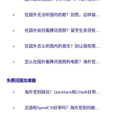
在国外无法听国内的歌？别慌，这样操作就能畅听QQ音乐（附亲测加速器推荐）
在国外如何看腾讯视频？留学生亲测有效的回国加速方案
在国外怎么听国内的音乐？别让版权限制断了你的华语歌单
怎么在国外看腾讯视频的电影？海外党亲测有效的回国加速指南
免费回国加速器
海外党别踩坑！Quickback和UfunR好用吗？选对回国加速器才能无缝刷国内资源
迅游和SpeedCN好用吗？海外党如何破解那道看不见的墙