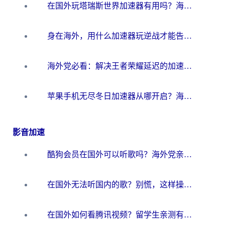
在国外玩塔瑞斯世界加速器有用吗？海外玩家亲测后的真实答案
身在海外，用什么加速器玩逆战才能告别延迟？
海外党必看：解决王者荣耀延迟的加速器终极指南——从EVE到猫和老鼠，一个工具全搞定
苹果手机无尽冬日加速器从哪开启？海外玩家的冬日生存指南
影音加速
酷狗会员在国外可以听歌吗？海外党亲测有效：3步解决音乐权限难题
在国外无法听国内的歌？别慌，这样操作就能畅听QQ音乐（附亲测加速器推荐）
在国外如何看腾讯视频？留学生亲测有效的回国加速方案