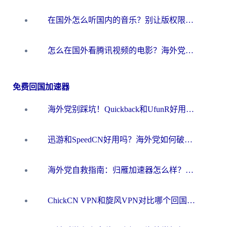
在国外怎么听国内的音乐？别让版权限制断了你的华语歌单
怎么在国外看腾讯视频的电影？海外党亲测有效的回国加速指南
免费回国加速器
海外党别踩坑！Quickback和UfunR好用吗？选对回国加速器才能无缝刷国内资源
迅游和SpeedCN好用吗？海外党如何破解那道看不见的墙
海外党自救指南：归雁加速器怎么样？教你避开坑实现国内资源无缝访问
ChickCN VPN和旋风VPN对比哪个回国效果更好？海外用户的选择困境与出路