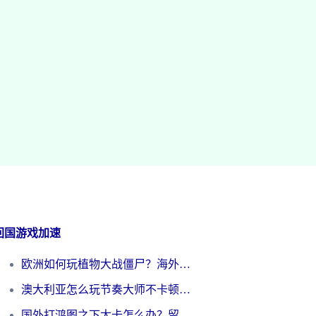
回国游戏加速
欧洲如何玩植物大战僵尸？海外党国服游戏加速避坑指南（附实测对比）
澳大利亚怎么玩节奏大师不卡顿？海外党国服游戏加速终极指南
国外打鸿图之下太卡怎么办？留学生亲测有效的国服游戏加速方案