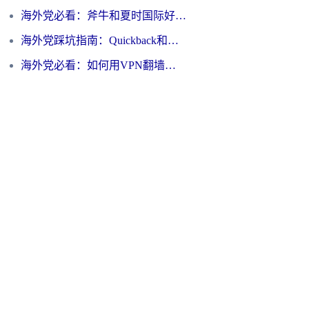
海外党必看：斧牛和夏时国际好用吗？3步选对回国加速器，无缝刷国内资源
海外党踩坑指南：Quickback和归雁好用吗？选对加速器才能无缝刷国内资源
海外党必看：如何用VPN翻墙到大陆PTT？一篇解决你所有回国加速痛点