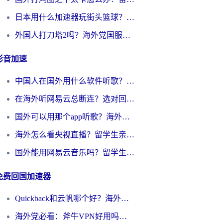
日本用什么加速器玩街头篮球？海外党国服游戏不卡顿的终极攻略
外国人打刀塔2吗？海外党国服游戏加速避坑全攻略
影音加速
中国人在国外用什么软件听歌？别再被地域限制卡脖子，这篇教你轻松解锁国内音乐库
在海外听网易云总断连？选对回国加速器，告别地区限制和卡顿
国外可以用那个app听歌？海外党亲测有效的回国加速方案，轻松听国内音乐听书
海外怎么看央视直播？留学生亲测：3步解决版权限制+追剧自由
国外能用网易云音乐吗？留学生亲测：3步解决海外听歌难题
免费回国加速器
Quickback和云帆哪个好？海外党2026亲测指南：选对加速器大陆工具，无缝刷国内剧玩国服
海外党必看：斧牛VPN好用吗？和GoLinkVPN对比哪个回国效果更好？