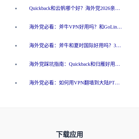
Quickback和云帆哪个好？海外党2026亲测指南：选对加速器大陆工具，无缝刷国内剧玩国服
海外党必看：斧牛VPN好用吗？和GoLinkVPN对比哪个回国效果更好？
海外党必看：斧牛和夏时国际好用吗？3步选对回国加速器，无缝刷国内资源
海外党踩坑指南：Quickback和归雁好用吗？选对加速器才能无缝刷国内资源
海外党必看：如何用VPN翻墙到大陆PTT？一篇解决你所有回国加速痛点
下载应用