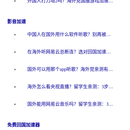
外国人打刀塔2吗？海外党国服游戏加速避坑全攻略
影音加速
中国人在国外用什么软件听歌？别再被地域限制卡脖子，这篇教你轻松解锁国内音乐库
在海外听网易云总断连？选对回国加速器，告别地区限制和卡顿
国外可以用那个app听歌？海外党亲测有效的回国加速方案，轻松听国内音乐听书
海外怎么看央视直播？留学生亲测：3步解决版权限制+追剧自由
国外能用网易云音乐吗？留学生亲测：3步解决海外听歌难题
免费回国加速器