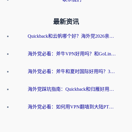
最新资讯
Quickback和云帆哪个好？海外党2026亲测指南：选对加速器大陆工具，无缝刷国内剧玩国服
海外党必看：斧牛VPN好用吗？和GoLinkVPN对比哪个回国效果更好？
海外党必看：斧牛和夏时国际好用吗？3步选对回国加速器，无缝刷国内资源
海外党踩坑指南：Quickback和归雁好用吗？选对加速器才能无缝刷国内资源
海外党必看：如何用VPN翻墙到大陆PTT？一篇解决你所有回国加速痛点