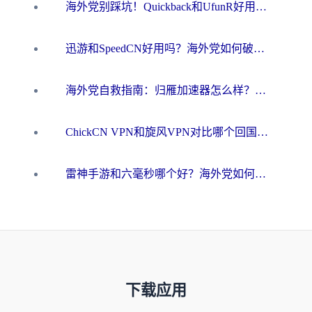
海外党别踩坑！Quickback和UfunR好用吗？选对回国加速器才能无缝刷国内资源
迅游和SpeedCN好用吗？海外党如何破解那道看不见的墙
海外党自救指南：归雁加速器怎么样？教你避开坑实现国内资源无缝访问
ChickCN VPN和旋风VPN对比哪个回国效果更好？海外用户的选择困境与出路
雷神手游和六毫秒哪个好？海外党如何真正解锁国内资源
下载应用