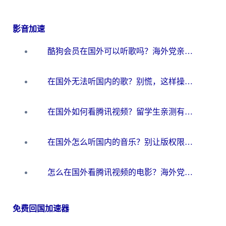
影音加速
酷狗会员在国外可以听歌吗？海外党亲测有效：3步解决音乐权限难题
在国外无法听国内的歌？别慌，这样操作就能畅听QQ音乐（附亲测加速器推荐）
在国外如何看腾讯视频？留学生亲测有效的回国加速方案
在国外怎么听国内的音乐？别让版权限制断了你的华语歌单
怎么在国外看腾讯视频的电影？海外党亲测有效的回国加速指南
免费回国加速器