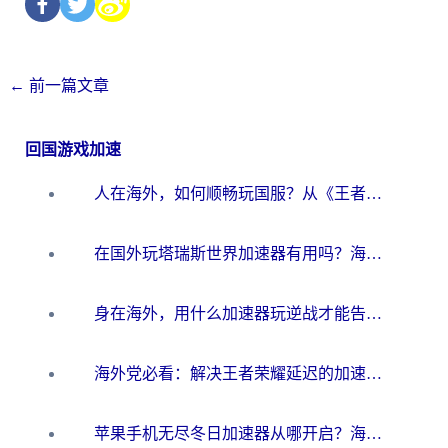
←
前一篇文章
回国游戏加速
人在海外，如何顺畅玩国服？从《王者荣耀》到《云图计划》的加速器终极指南
在国外玩塔瑞斯世界加速器有用吗？海外玩家亲测后的真实答案
身在海外，用什么加速器玩逆战才能告别延迟？
海外党必看：解决王者荣耀延迟的加速器终极指南——从EVE到猫和老鼠，一个工具全搞定
苹果手机无尽冬日加速器从哪开启？海外玩家的冬日生存指南