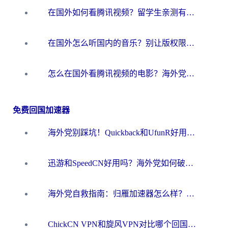
在国外如何看腾讯视频？留学生亲测有效的回国加速方案
在国外怎么听国内的音乐？别让版权限制断了你的华语歌单
怎么在国外看腾讯视频的电影？海外党亲测有效的回国加速指南
免费回国加速器
海外党别踩坑！Quickback和UfunR好用吗？选对回国加速器才能无缝刷国内资源
迅游和SpeedCN好用吗？海外党如何破解那道看不见的墙
海外党自救指南：归雁加速器怎么样？教你避开坑实现国内资源无缝访问
ChickCN VPN和旋风VPN对比哪个回国效果更好？海外用户的选择困境与出路