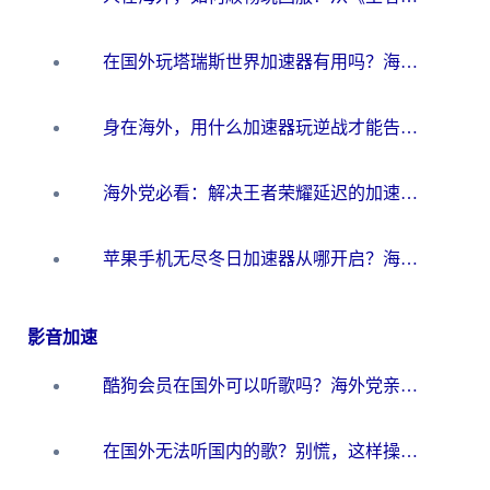
在国外玩塔瑞斯世界加速器有用吗？海外玩家亲测后的真实答案
身在海外，用什么加速器玩逆战才能告别延迟？
海外党必看：解决王者荣耀延迟的加速器终极指南——从EVE到猫和老鼠，一个工具全搞定
苹果手机无尽冬日加速器从哪开启？海外玩家的冬日生存指南
影音加速
酷狗会员在国外可以听歌吗？海外党亲测有效：3步解决音乐权限难题
在国外无法听国内的歌？别慌，这样操作就能畅听QQ音乐（附亲测加速器推荐）