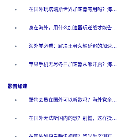
在国外玩塔瑞斯世界加速器有用吗？海外玩家亲测后的真实答案
身在海外，用什么加速器玩逆战才能告别延迟？
海外党必看：解决王者荣耀延迟的加速器终极指南——从EVE到猫和老鼠，一个工具全搞定
苹果手机无尽冬日加速器从哪开启？海外玩家的冬日生存指南
影音加速
酷狗会员在国外可以听歌吗？海外党亲测有效：3步解决音乐权限难题
在国外无法听国内的歌？别慌，这样操作就能畅听QQ音乐（附亲测加速器推荐）
在国外如何看腾讯视频？留学生亲测有效的回国加速方案