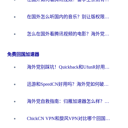
在国外怎么听国内的音乐？别让版权限制断了你的华语歌单
怎么在国外看腾讯视频的电影？海外党亲测有效的回国加速指南
免费回国加速器
海外党别踩坑！Quickback和UfunR好用吗？选对回国加速器才能无缝刷国内资源
迅游和SpeedCN好用吗？海外党如何破解那道看不见的墙
海外党自救指南：归雁加速器怎么样？教你避开坑实现国内资源无缝访问
ChickCN VPN和旋风VPN对比哪个回国效果更好？海外用户的选择困境与出路