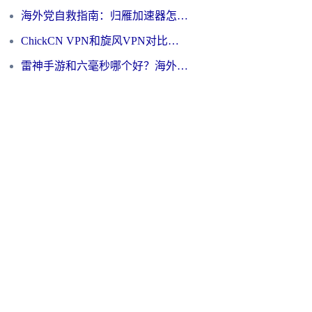
海外党自救指南：归雁加速器怎么样？教你避开坑实现国内资源无缝访问
ChickCN VPN和旋风VPN对比哪个回国效果更好？海外用户的选择困境与出路
雷神手游和六毫秒哪个好？海外党如何真正解锁国内资源