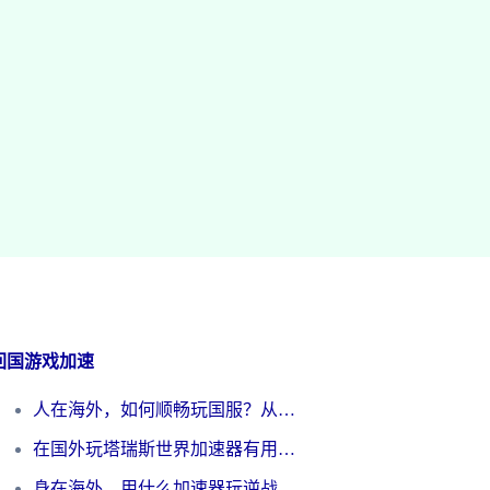
回国游戏加速
人在海外，如何顺畅玩国服？从《王者荣耀》到《云图计划》的加速器终极指南
在国外玩塔瑞斯世界加速器有用吗？海外玩家亲测后的真实答案
身在海外，用什么加速器玩逆战才能告别延迟？