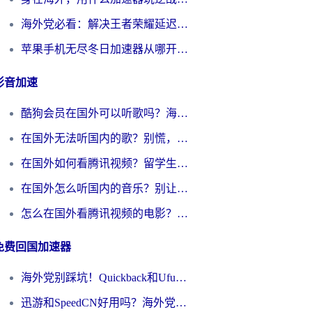
海外党必看：解决王者荣耀延迟的加速器终极指南——从EVE到猫和老鼠，一个工具全搞定
苹果手机无尽冬日加速器从哪开启？海外玩家的冬日生存指南
影音加速
酷狗会员在国外可以听歌吗？海外党亲测有效：3步解决音乐权限难题
在国外无法听国内的歌？别慌，这样操作就能畅听QQ音乐（附亲测加速器推荐）
在国外如何看腾讯视频？留学生亲测有效的回国加速方案
在国外怎么听国内的音乐？别让版权限制断了你的华语歌单
怎么在国外看腾讯视频的电影？海外党亲测有效的回国加速指南
免费回国加速器
海外党别踩坑！Quickback和UfunR好用吗？选对回国加速器才能无缝刷国内资源
迅游和SpeedCN好用吗？海外党如何破解那道看不见的墙