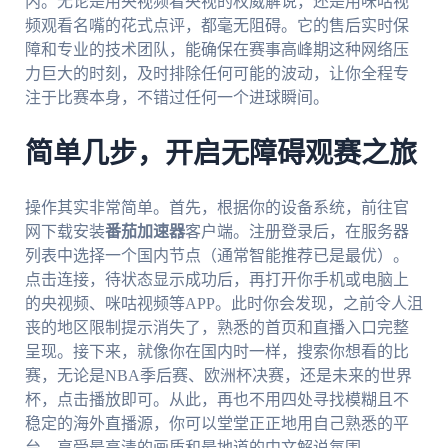
内。无论是用央视频看央视的权威解说，还是用咪咕视
频观看名嘴的花式点评，都毫无阻碍。它的售后实时保
障和专业的技术团队，能确保在赛事高峰期这种网络压
力巨大的时刻，及时排除任何可能的波动，让你全程专
注于比赛本身，不错过任何一个进球瞬间。
简单几步，开启无障碍观赛之旅
操作其实非常简单。首先，根据你的设备系统，前往官
网下载安装
番茄加速器
客户端。注册登录后，在服务器
列表中选择一个国内节点（通常智能推荐已是最优）。
点击连接，待状态显示成功后，再打开你手机或电脑上
的央视频、咪咕视频等APP。此时你会发现，之前令人沮
丧的地区限制提示消失了，熟悉的首页和直播入口完整
呈现。接下来，就像你在国内时一样，搜索你想看的比
赛，无论是NBA季后赛、欧洲杯决赛，还是未来的世界
杯，点击播放即可。从此，再也不用四处寻找模糊且不
稳定的海外直播源，你可以堂堂正正地用自己熟悉的平
台，享受最高清的画质和最地道的中文解说氛围。