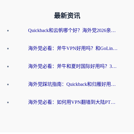
最新资讯
Quickback和云帆哪个好？海外党2026亲测指南：选对加速器大陆工具，无缝刷国内剧玩国服
海外党必看：斧牛VPN好用吗？和GoLinkVPN对比哪个回国效果更好？
海外党必看：斧牛和夏时国际好用吗？3步选对回国加速器，无缝刷国内资源
海外党踩坑指南：Quickback和归雁好用吗？选对加速器才能无缝刷国内资源
海外党必看：如何用VPN翻墙到大陆PTT？一篇解决你所有回国加速痛点