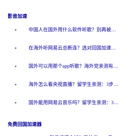
影音加速
中国人在国外用什么软件听歌？别再被地域限制卡脖子，这篇教你轻松解锁国内音乐库
在海外听网易云总断连？选对回国加速器，告别地区限制和卡顿
国外可以用那个app听歌？海外党亲测有效的回国加速方案，轻松听国内音乐听书
海外怎么看央视直播？留学生亲测：3步解决版权限制+追剧自由
国外能用网易云音乐吗？留学生亲测：3步解决海外听歌难题
免费回国加速器