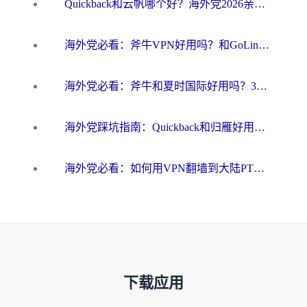
Quickback和云帆哪个好？海外党2026亲测指南：选对加速器大陆工具，无缝刷国内剧玩国服
海外党必看：斧牛VPN好用吗？和GoLinkVPN对比哪个回国效果更好？
海外党必看：斧牛和夏时国际好用吗？3步选对回国加速器，无缝刷国内资源
海外党踩坑指南：Quickback和归雁好用吗？选对加速器才能无缝刷国内资源
海外党必看：如何用VPN翻墙到大陆PTT？一篇解决你所有回国加速痛点
下载应用