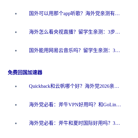
国外可以用那个app听歌？海外党亲测有效的回国加速方案，轻松听国内音乐听书
海外怎么看央视直播？留学生亲测：3步解决版权限制+追剧自由
国外能用网易云音乐吗？留学生亲测：3步解决海外听歌难题
免费回国加速器
Quickback和云帆哪个好？海外党2026亲测指南：选对加速器大陆工具，无缝刷国内剧玩国服
海外党必看：斧牛VPN好用吗？和GoLinkVPN对比哪个回国效果更好？
海外党必看：斧牛和夏时国际好用吗？3步选对回国加速器，无缝刷国内资源