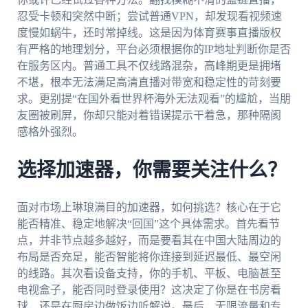
忍受卡顿和突然中断；尝试普通VPN，却发现看视频速
度慢如蜗牛，还时常掉线。这是因为体育赛事直播版权
有严格的地理划分，平台必须根据你的IP地址判断你是否
在服务区内。普通工具不仅线路混杂，高峰期更是拥堵
不堪，根本无法满足高清直播对带宽和稳定性的苛刻要
求。更别提“在国外看世界杯海外无法观看”的尴尬，当朋
友圈被刷屏，你却只能对着错误提示干着急，那种隔阂
感格外强烈。
选择加速器，你需要关注什么？
面对市场上琳琅满目的加速器，如何挑选？核心在于它
能否精准、稳定地解决“回国”这个具体需求。首先看节
点，并非节点越多越好，而是要看其在中国大陆周边的
布局是否充足，能否智能将你连接到延迟最低、最空闲
的线路。其次看设备支持，你的手机、平板、电脑甚至
电视盒子，能否同时登录使用？这决定了你是在书房看
球，还是在厨房边做饭边听解说。最后，无限流量和专