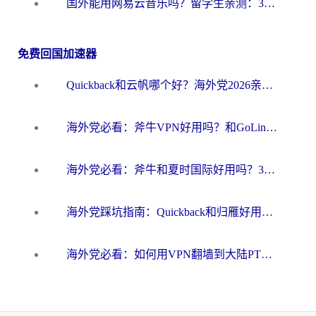
国外能用网易云音乐吗？留学生亲测：3步解决海外听歌难题
免费回国加速器
Quickback和云帆哪个好？海外党2026亲测指南：选对加速器大陆工具，无缝刷国内剧玩国服
海外党必看：斧牛VPN好用吗？和GoLinkVPN对比哪个回国效果更好？
海外党必看：斧牛和夏时国际好用吗？3步选对回国加速器，无缝刷国内资源
海外党踩坑指南：Quickback和归雁好用吗？选对加速器才能无缝刷国内资源
海外党必看：如何用VPN翻墙到大陆PTT？一篇解决你所有回国加速痛点