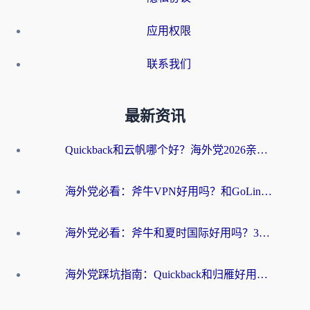
应用权限
联系我们
最新资讯
Quickback和云帆哪个好？海外党2026亲测指南：选对加速器大陆工具，无缝刷国内剧玩国服
海外党必看：斧牛VPN好用吗？和GoLinkVPN对比哪个回国效果更好？
海外党必看：斧牛和夏时国际好用吗？3步选对回国加速器，无缝刷国内资源
海外党踩坑指南：Quickback和归雁好用吗？选对加速器才能无缝刷国内资源