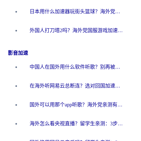
日本用什么加速器玩街头篮球？海外党国服游戏不卡顿的终极攻略
外国人打刀塔2吗？海外党国服游戏加速避坑全攻略
影音加速
中国人在国外用什么软件听歌？别再被地域限制卡脖子，这篇教你轻松解锁国内音乐库
在海外听网易云总断连？选对回国加速器，告别地区限制和卡顿
国外可以用那个app听歌？海外党亲测有效的回国加速方案，轻松听国内音乐听书
海外怎么看央视直播？留学生亲测：3步解决版权限制+追剧自由