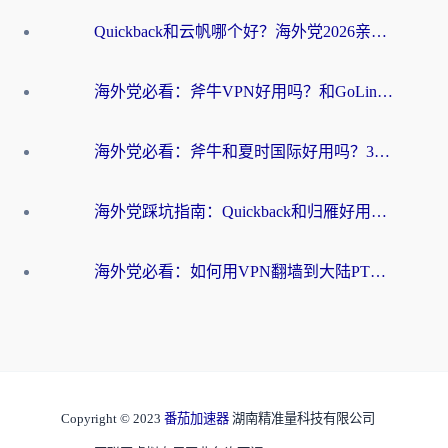
Quickback和云帆哪个好？海外党2026亲测指南：选对加速器大陆工具，无缝刷国内剧玩国服
海外党必看：斧牛VPN好用吗？和GoLinkVPN对比哪个回国效果更好？
海外党必看：斧牛和夏时国际好用吗？3步选对回国加速器，无缝刷国内资源
海外党踩坑指南：Quickback和归雁好用吗？选对加速器才能无缝刷国内资源
海外党必看：如何用VPN翻墙到大陆PTT？一篇解决你所有回国加速痛点
Copyright © 2023
番茄加速器
湖南精准量科技有限公司