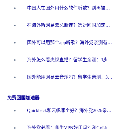
中国人在国外用什么软件听歌？别再被地域限制卡脖子，这篇教你轻松解锁国内音乐库
在海外听网易云总断连？选对回国加速器，告别地区限制和卡顿
国外可以用那个app听歌？海外党亲测有效的回国加速方案，轻松听国内音乐听书
海外怎么看央视直播？留学生亲测：3步解决版权限制+追剧自由
国外能用网易云音乐吗？留学生亲测：3步解决海外听歌难题
免费回国加速器
Quickback和云帆哪个好？海外党2026亲测指南：选对加速器大陆工具，无缝刷国内剧玩国服
海外党必看：斧牛VPN好用吗？和GoLinkVPN对比哪个回国效果更好？