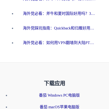
海外党必看：斧牛和夏时国际好用吗？3步选对回国加速器，无缝刷国内资源
海外党踩坑指南：Quickback和归雁好用吗？选对加速器才能无缝刷国内资源
海外党必看：如何用VPN翻墙到大陆PTT？一篇解决你所有回国加速痛点
下载应用
番茄 Windows PC电脑版
番茄 macOS苹果电脑版