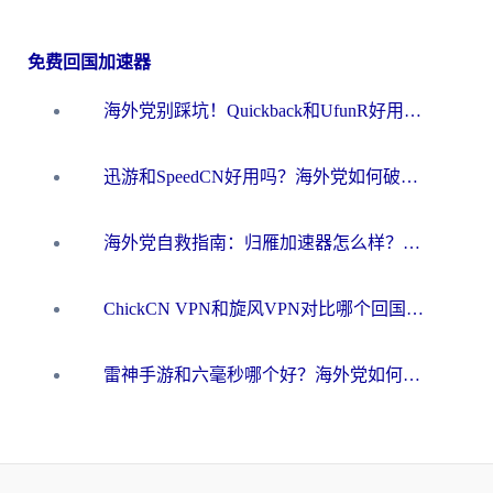
免费回国加速器
海外党别踩坑！Quickback和UfunR好用吗？选对回国加速器才能无缝刷国内资源
迅游和SpeedCN好用吗？海外党如何破解那道看不见的墙
海外党自救指南：归雁加速器怎么样？教你避开坑实现国内资源无缝访问
ChickCN VPN和旋风VPN对比哪个回国效果更好？海外用户的选择困境与出路
雷神手游和六毫秒哪个好？海外党如何真正解锁国内资源