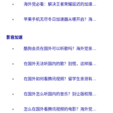
海外党必看：解决王者荣耀延迟的加速器终极指南——从EVE到猫和老鼠，一个工具全搞定
苹果手机无尽冬日加速器从哪开启？海外玩家的冬日生存指南
影音加速
酷狗会员在国外可以听歌吗？海外党亲测有效：3步解决音乐权限难题
在国外无法听国内的歌？别慌，这样操作就能畅听QQ音乐（附亲测加速器推荐）
在国外如何看腾讯视频？留学生亲测有效的回国加速方案
在国外怎么听国内的音乐？别让版权限制断了你的华语歌单
怎么在国外看腾讯视频的电影？海外党亲测有效的回国加速指南