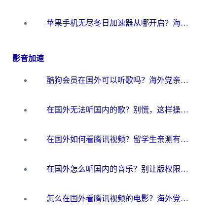
苹果手机无尽冬日加速器从哪开启？海外玩家的冬日生存指南
影音加速
酷狗会员在国外可以听歌吗？海外党亲测有效：3步解决音乐权限难题
在国外无法听国内的歌？别慌，这样操作就能畅听QQ音乐（附亲测加速器推荐）
在国外如何看腾讯视频？留学生亲测有效的回国加速方案
在国外怎么听国内的音乐？别让版权限制断了你的华语歌单
怎么在国外看腾讯视频的电影？海外党亲测有效的回国加速指南