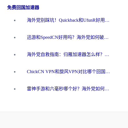
免费回国加速器
海外党别踩坑！Quickback和UfunR好用吗？选对回国加速器才能无缝刷国内资源
迅游和SpeedCN好用吗？海外党如何破解那道看不见的墙
海外党自救指南：归雁加速器怎么样？教你避开坑实现国内资源无缝访问
ChickCN VPN和旋风VPN对比哪个回国效果更好？海外用户的选择困境与出路
雷神手游和六毫秒哪个好？海外党如何真正解锁国内资源