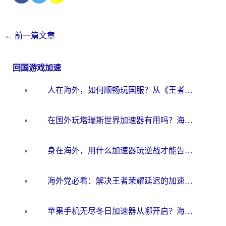
←
前一篇文章
回国游戏加速
人在海外，如何顺畅玩国服？从《王者荣耀》到《云图计划》的加速器终极指南
在国外玩塔瑞斯世界加速器有用吗？海外玩家亲测后的真实答案
身在海外，用什么加速器玩逆战才能告别延迟？
海外党必看：解决王者荣耀延迟的加速器终极指南——从EVE到猫和老鼠，一个工具全搞定
苹果手机无尽冬日加速器从哪开启？海外玩家的冬日生存指南