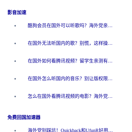
影音加速
酷狗会员在国外可以听歌吗？海外党亲测有效：3步解决音乐权限难题
在国外无法听国内的歌？别慌，这样操作就能畅听QQ音乐（附亲测加速器推荐）
在国外如何看腾讯视频？留学生亲测有效的回国加速方案
在国外怎么听国内的音乐？别让版权限制断了你的华语歌单
怎么在国外看腾讯视频的电影？海外党亲测有效的回国加速指南
免费回国加速器
海外党别踩坑！Quickback和UfunR好用吗？选对回国加速器才能无缝刷国内资源