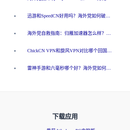
迅游和SpeedCN好用吗？海外党如何破解那道看不见的墙
海外党自救指南：归雁加速器怎么样？教你避开坑实现国内资源无缝访问
ChickCN VPN和旋风VPN对比哪个回国效果更好？海外用户的选择困境与出路
雷神手游和六毫秒哪个好？海外党如何真正解锁国内资源
下载应用