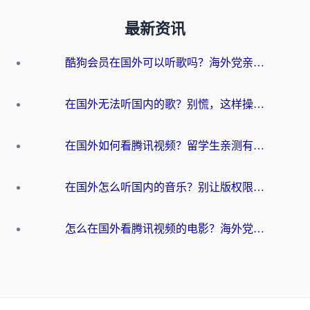
最新资讯
酷狗会员在国外可以听歌吗？海外党亲测有效：3步解决音乐权限难题
在国外无法听国内的歌？别慌，这样操作就能畅听QQ音乐（附亲测加速器推荐）
在国外如何看腾讯视频？留学生亲测有效的回国加速方案
在国外怎么听国内的音乐？别让版权限制断了你的华语歌单
怎么在国外看腾讯视频的电影？海外党亲测有效的回国加速指南