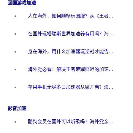
回国游戏加速
人在海外，如何顺畅玩国服？从《王者荣耀》到《云图计划》的加速器终极指南
在国外玩塔瑞斯世界加速器有用吗？海外玩家亲测后的真实答案
身在海外，用什么加速器玩逆战才能告别延迟？
海外党必看：解决王者荣耀延迟的加速器终极指南——从EVE到猫和老鼠，一个工具全搞定
苹果手机无尽冬日加速器从哪开启？海外玩家的冬日生存指南
影音加速
酷狗会员在国外可以听歌吗？海外党亲测有效：3步解决音乐权限难题