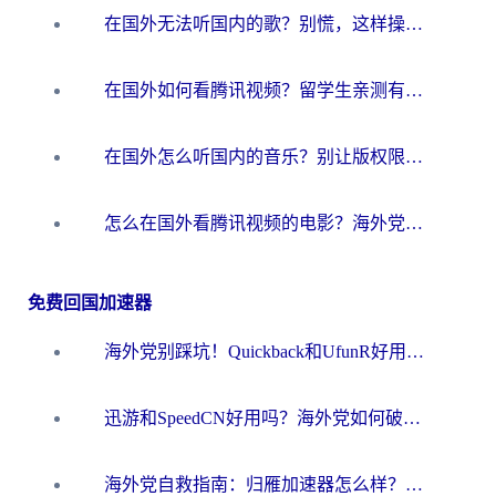
在国外无法听国内的歌？别慌，这样操作就能畅听QQ音乐（附亲测加速器推荐）
在国外如何看腾讯视频？留学生亲测有效的回国加速方案
在国外怎么听国内的音乐？别让版权限制断了你的华语歌单
怎么在国外看腾讯视频的电影？海外党亲测有效的回国加速指南
免费回国加速器
海外党别踩坑！Quickback和UfunR好用吗？选对回国加速器才能无缝刷国内资源
迅游和SpeedCN好用吗？海外党如何破解那道看不见的墙
海外党自救指南：归雁加速器怎么样？教你避开坑实现国内资源无缝访问