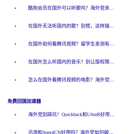
酷狗会员在国外可以听歌吗？海外党亲测有效：3步解决音乐权限难题
在国外无法听国内的歌？别慌，这样操作就能畅听QQ音乐（附亲测加速器推荐）
在国外如何看腾讯视频？留学生亲测有效的回国加速方案
在国外怎么听国内的音乐？别让版权限制断了你的华语歌单
怎么在国外看腾讯视频的电影？海外党亲测有效的回国加速指南
免费回国加速器
海外党别踩坑！Quickback和UfunR好用吗？选对回国加速器才能无缝刷国内资源
迅游和SpeedCN好用吗？海外党如何破解那道看不见的墙