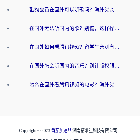
酷狗会员在国外可以听歌吗？海外党亲测有效：3步解决音乐权限难题
在国外无法听国内的歌？别慌，这样操作就能畅听QQ音乐（附亲测加速器推荐）
在国外如何看腾讯视频？留学生亲测有效的回国加速方案
在国外怎么听国内的音乐？别让版权限制断了你的华语歌单
怎么在国外看腾讯视频的电影？海外党亲测有效的回国加速指南
Copyright © 2023
番茄加速器
湖南精准量科技有限公司