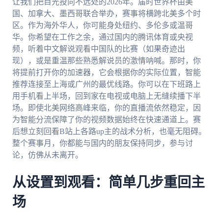
让我们把目光投向不远处的2026年。届时世界杯由美
国、加拿大、墨西哥联合举办，赛事将横跨北美多个时
区。作为海外华人，你可能身处纽约、多伦多或温哥
华。你希望在工作之余，通过国内的腾讯体育或央视
频，听着中文解说观看中国队的比赛（如果奇迹出
现），或是重温那些熟悉解说员的激情呐喊。那时，你
将提前打开你的加速器，它会根据你的实际位置，智能
推荐连接至上海或广州的最优线路。你可以在下班路上
用手机看上半场，回到家在电视或电脑上无缝续播下半
场。即使北美网络高峰来临，你的直播流依然稳定，因
为智能分流保障了你的视频数据始终在快速通道上。赛
后想立刻回看B站上各路up主的战术分析，也毫无阻碍。
整个赛事月，你都能与国内的朋友保持同步，参与讨
论，仿佛从未离开。
从设置到观看：简单几步重回主
场