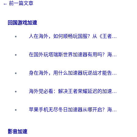
←
前一篇文章
回国游戏加速
人在海外，如何顺畅玩国服？从《王者荣耀》到《云图计划》的加速器终极指南
在国外玩塔瑞斯世界加速器有用吗？海外玩家亲测后的真实答案
身在海外，用什么加速器玩逆战才能告别延迟？
海外党必看：解决王者荣耀延迟的加速器终极指南——从EVE到猫和老鼠，一个工具全搞定
苹果手机无尽冬日加速器从哪开启？海外玩家的冬日生存指南
影音加速