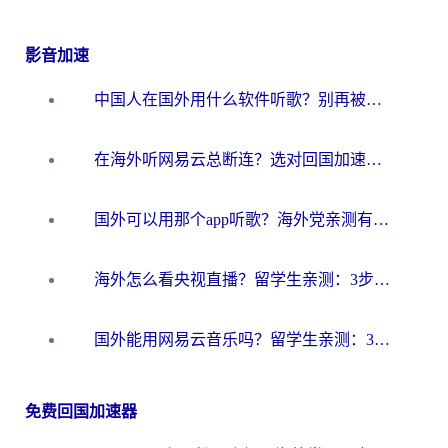
影音加速
中国人在国外用什么软件听歌？别再被地域限制卡脖子，这篇教你轻松解锁国内音乐库
在海外听网易云总断连？选对回国加速器，告别地区限制和卡顿
国外可以用那个app听歌？海外党亲测有效的回国加速方案，轻松听国内音乐听书
海外怎么看央视直播？留学生亲测：3步解决版权限制+追剧自由
国外能用网易云音乐吗？留学生亲测：3步解决海外听歌难题
免费回国加速器