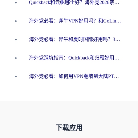
Quickback和云帆哪个好？海外党2026亲测指南：选对加速器大陆工具，无缝刷国内剧玩国服
海外党必看：斧牛VPN好用吗？和GoLinkVPN对比哪个回国效果更好？
海外党必看：斧牛和夏时国际好用吗？3步选对回国加速器，无缝刷国内资源
海外党踩坑指南：Quickback和归雁好用吗？选对加速器才能无缝刷国内资源
海外党必看：如何用VPN翻墙到大陆PTT？一篇解决你所有回国加速痛点
下载应用