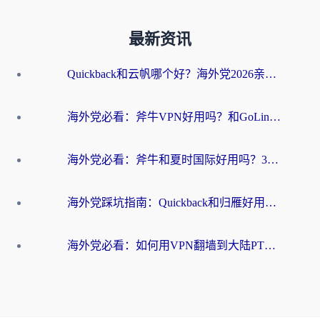
最新资讯
Quickback和云帆哪个好？海外党2026亲测指南：选对加速器大陆工具，无缝刷国内剧玩国服
海外党必看：斧牛VPN好用吗？和GoLinkVPN对比哪个回国效果更好？
海外党必看：斧牛和夏时国际好用吗？3步选对回国加速器，无缝刷国内资源
海外党踩坑指南：Quickback和归雁好用吗？选对加速器才能无缝刷国内资源
海外党必看：如何用VPN翻墙到大陆PTT？一篇解决你所有回国加速痛点