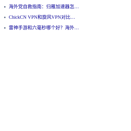
海外党自救指南：归雁加速器怎么样？教你避开坑实现国内资源无缝访问
ChickCN VPN和旋风VPN对比哪个回国效果更好？海外用户的选择困境与出路
雷神手游和六毫秒哪个好？海外党如何真正解锁国内资源