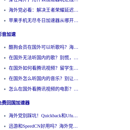
海外党必看：解决王者荣耀延迟的加速器终极指南——从EVE到猫和老鼠，一个工具全搞定
苹果手机无尽冬日加速器从哪开启？海外玩家的冬日生存指南
影音加速
酷狗会员在国外可以听歌吗？海外党亲测有效：3步解决音乐权限难题
在国外无法听国内的歌？别慌，这样操作就能畅听QQ音乐（附亲测加速器推荐）
在国外如何看腾讯视频？留学生亲测有效的回国加速方案
在国外怎么听国内的音乐？别让版权限制断了你的华语歌单
怎么在国外看腾讯视频的电影？海外党亲测有效的回国加速指南
免费回国加速器
海外党别踩坑！Quickback和UfunR好用吗？选对回国加速器才能无缝刷国内资源
迅游和SpeedCN好用吗？海外党如何破解那道看不见的墙