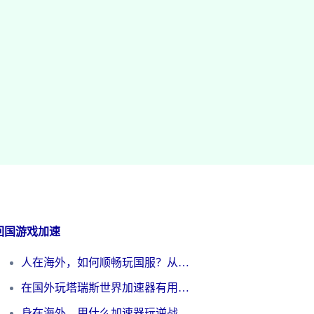
回国游戏加速
人在海外，如何顺畅玩国服？从《王者荣耀》到《云图计划》的加速器终极指南
在国外玩塔瑞斯世界加速器有用吗？海外玩家亲测后的真实答案
身在海外，用什么加速器玩逆战才能告别延迟？