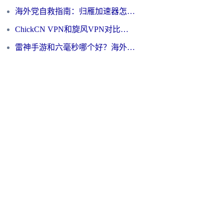
海外党自救指南：归雁加速器怎么样？教你避开坑实现国内资源无缝访问
ChickCN VPN和旋风VPN对比哪个回国效果更好？海外用户的选择困境与出路
雷神手游和六毫秒哪个好？海外党如何真正解锁国内资源