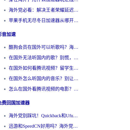
海外党必看：解决王者荣耀延迟的加速器终极指南——从EVE到猫和老鼠，一个工具全搞定
苹果手机无尽冬日加速器从哪开启？海外玩家的冬日生存指南
影音加速
酷狗会员在国外可以听歌吗？海外党亲测有效：3步解决音乐权限难题
在国外无法听国内的歌？别慌，这样操作就能畅听QQ音乐（附亲测加速器推荐）
在国外如何看腾讯视频？留学生亲测有效的回国加速方案
在国外怎么听国内的音乐？别让版权限制断了你的华语歌单
怎么在国外看腾讯视频的电影？海外党亲测有效的回国加速指南
免费回国加速器
海外党别踩坑！Quickback和UfunR好用吗？选对回国加速器才能无缝刷国内资源
迅游和SpeedCN好用吗？海外党如何破解那道看不见的墙