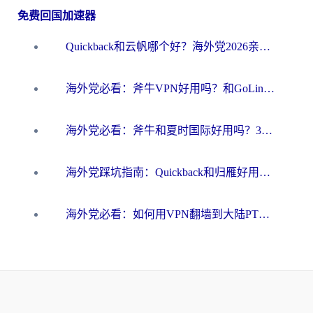
免费回国加速器
Quickback和云帆哪个好？海外党2026亲测指南：选对加速器大陆工具，无缝刷国内剧玩国服
海外党必看：斧牛VPN好用吗？和GoLinkVPN对比哪个回国效果更好？
海外党必看：斧牛和夏时国际好用吗？3步选对回国加速器，无缝刷国内资源
海外党踩坑指南：Quickback和归雁好用吗？选对加速器才能无缝刷国内资源
海外党必看：如何用VPN翻墙到大陆PTT？一篇解决你所有回国加速痛点