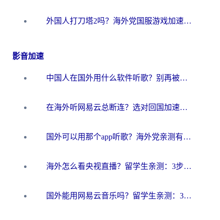
外国人打刀塔2吗？海外党国服游戏加速避坑全攻略
影音加速
中国人在国外用什么软件听歌？别再被地域限制卡脖子，这篇教你轻松解锁国内音乐库
在海外听网易云总断连？选对回国加速器，告别地区限制和卡顿
国外可以用那个app听歌？海外党亲测有效的回国加速方案，轻松听国内音乐听书
海外怎么看央视直播？留学生亲测：3步解决版权限制+追剧自由
国外能用网易云音乐吗？留学生亲测：3步解决海外听歌难题