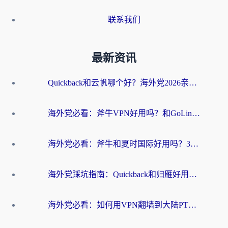
联系我们
最新资讯
Quickback和云帆哪个好？海外党2026亲测指南：选对加速器大陆工具，无缝刷国内剧玩国服
海外党必看：斧牛VPN好用吗？和GoLinkVPN对比哪个回国效果更好？
海外党必看：斧牛和夏时国际好用吗？3步选对回国加速器，无缝刷国内资源
海外党踩坑指南：Quickback和归雁好用吗？选对加速器才能无缝刷国内资源
海外党必看：如何用VPN翻墙到大陆PTT？一篇解决你所有回国加速痛点