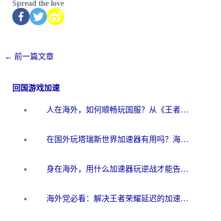
Spread the love
←
前一篇文章
回国游戏加速
人在海外，如何顺畅玩国服？从《王者荣耀》到《云图计划》的加速器终极指南
在国外玩塔瑞斯世界加速器有用吗？海外玩家亲测后的真实答案
身在海外，用什么加速器玩逆战才能告别延迟？
海外党必看：解决王者荣耀延迟的加速器终极指南——从EVE到猫和老鼠，一个工具全搞定