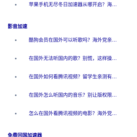
苹果手机无尽冬日加速器从哪开启？海外玩家的冬日生存指南
影音加速
酷狗会员在国外可以听歌吗？海外党亲测有效：3步解决音乐权限难题
在国外无法听国内的歌？别慌，这样操作就能畅听QQ音乐（附亲测加速器推荐）
在国外如何看腾讯视频？留学生亲测有效的回国加速方案
在国外怎么听国内的音乐？别让版权限制断了你的华语歌单
怎么在国外看腾讯视频的电影？海外党亲测有效的回国加速指南
免费回国加速器