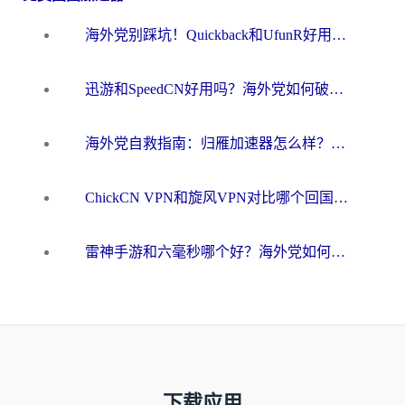
海外党别踩坑！Quickback和UfunR好用吗？选对回国加速器才能无缝刷国内资源
迅游和SpeedCN好用吗？海外党如何破解那道看不见的墙
海外党自救指南：归雁加速器怎么样？教你避开坑实现国内资源无缝访问
ChickCN VPN和旋风VPN对比哪个回国效果更好？海外用户的选择困境与出路
雷神手游和六毫秒哪个好？海外党如何真正解锁国内资源
下载应用