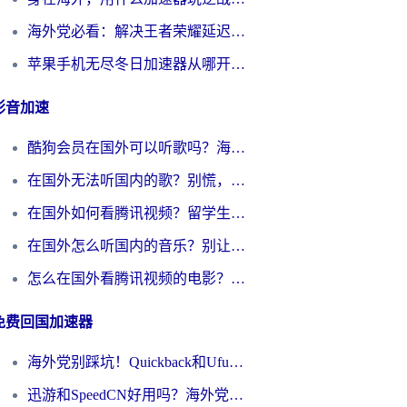
海外党必看：解决王者荣耀延迟的加速器终极指南——从EVE到猫和老鼠，一个工具全搞定
苹果手机无尽冬日加速器从哪开启？海外玩家的冬日生存指南
影音加速
酷狗会员在国外可以听歌吗？海外党亲测有效：3步解决音乐权限难题
在国外无法听国内的歌？别慌，这样操作就能畅听QQ音乐（附亲测加速器推荐）
在国外如何看腾讯视频？留学生亲测有效的回国加速方案
在国外怎么听国内的音乐？别让版权限制断了你的华语歌单
怎么在国外看腾讯视频的电影？海外党亲测有效的回国加速指南
免费回国加速器
海外党别踩坑！Quickback和UfunR好用吗？选对回国加速器才能无缝刷国内资源
迅游和SpeedCN好用吗？海外党如何破解那道看不见的墙