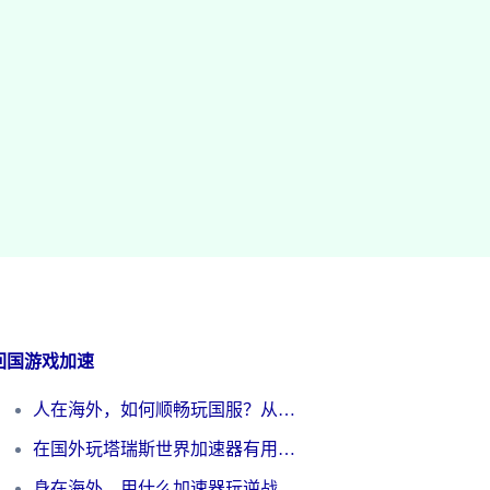
回国游戏加速
人在海外，如何顺畅玩国服？从《王者荣耀》到《云图计划》的加速器终极指南
在国外玩塔瑞斯世界加速器有用吗？海外玩家亲测后的真实答案
身在海外，用什么加速器玩逆战才能告别延迟？