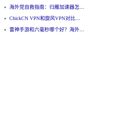
海外党自救指南：归雁加速器怎么样？教你避开坑实现国内资源无缝访问
ChickCN VPN和旋风VPN对比哪个回国效果更好？海外用户的选择困境与出路
雷神手游和六毫秒哪个好？海外党如何真正解锁国内资源