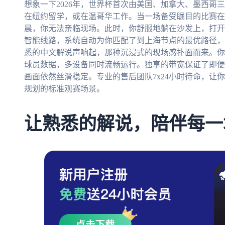
想象一下2026年，世界杯首次由美国、加拿大、墨西哥
在纽约留学，或在温哥华工作。当一场备受瞩目的比赛在
晨，你无法亲临现场。此时，你舒服地躺在沙发上，打开
智能线路，系统自动为你匹配了到上海节点的最优路径，一
悉的中文解说声响起，那种沉浸式的现场感扑面而来。你
球员数据，多设备同时流畅运行。独享的带宽保证了即便
画面依然丝滑稳定。专业的售后团队7x24小时待命，让
规划的标准观赛场景。
让熟悉的解说，陪伴每一