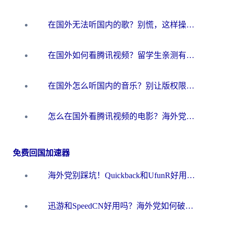
在国外无法听国内的歌？别慌，这样操作就能畅听QQ音乐（附亲测加速器推荐）
在国外如何看腾讯视频？留学生亲测有效的回国加速方案
在国外怎么听国内的音乐？别让版权限制断了你的华语歌单
怎么在国外看腾讯视频的电影？海外党亲测有效的回国加速指南
免费回国加速器
海外党别踩坑！Quickback和UfunR好用吗？选对回国加速器才能无缝刷国内资源
迅游和SpeedCN好用吗？海外党如何破解那道看不见的墙