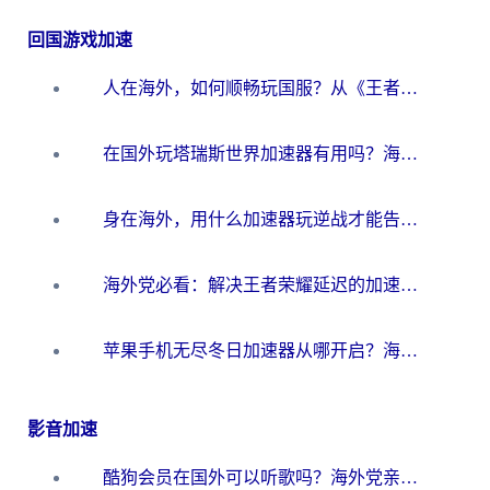
回国游戏加速
人在海外，如何顺畅玩国服？从《王者荣耀》到《云图计划》的加速器终极指南
在国外玩塔瑞斯世界加速器有用吗？海外玩家亲测后的真实答案
身在海外，用什么加速器玩逆战才能告别延迟？
海外党必看：解决王者荣耀延迟的加速器终极指南——从EVE到猫和老鼠，一个工具全搞定
苹果手机无尽冬日加速器从哪开启？海外玩家的冬日生存指南
影音加速
酷狗会员在国外可以听歌吗？海外党亲测有效：3步解决音乐权限难题