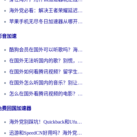
海外党必看：解决王者荣耀延迟的加速器终极指南——从EVE到猫和老鼠，一个工具全搞定
苹果手机无尽冬日加速器从哪开启？海外玩家的冬日生存指南
影音加速
酷狗会员在国外可以听歌吗？海外党亲测有效：3步解决音乐权限难题
在国外无法听国内的歌？别慌，这样操作就能畅听QQ音乐（附亲测加速器推荐）
在国外如何看腾讯视频？留学生亲测有效的回国加速方案
在国外怎么听国内的音乐？别让版权限制断了你的华语歌单
怎么在国外看腾讯视频的电影？海外党亲测有效的回国加速指南
免费回国加速器
海外党别踩坑！Quickback和UfunR好用吗？选对回国加速器才能无缝刷国内资源
迅游和SpeedCN好用吗？海外党如何破解那道看不见的墙