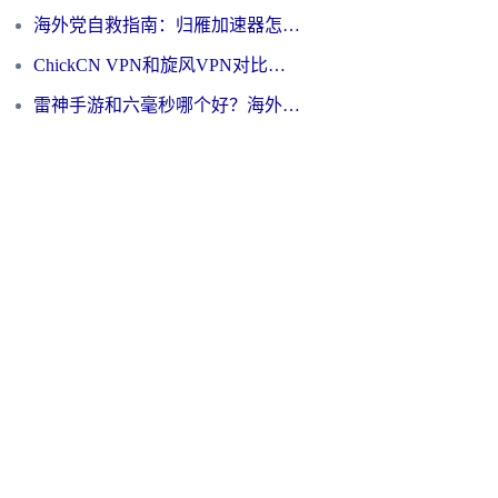
海外党自救指南：归雁加速器怎么样？教你避开坑实现国内资源无缝访问
ChickCN VPN和旋风VPN对比哪个回国效果更好？海外用户的选择困境与出路
雷神手游和六毫秒哪个好？海外党如何真正解锁国内资源