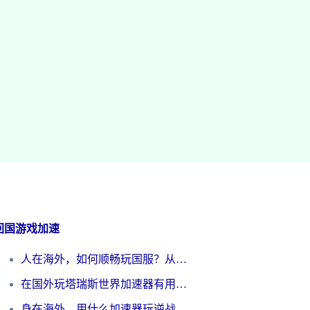
回国游戏加速
人在海外，如何顺畅玩国服？从《王者荣耀》到《云图计划》的加速器终极指南
在国外玩塔瑞斯世界加速器有用吗？海外玩家亲测后的真实答案
身在海外，用什么加速器玩逆战才能告别延迟？