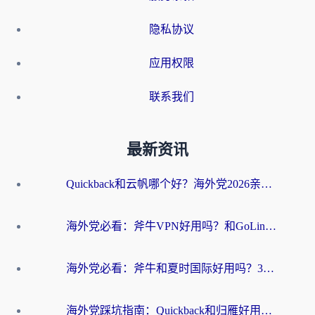
隐私协议
应用权限
联系我们
最新资讯
Quickback和云帆哪个好？海外党2026亲测指南：选对加速器大陆工具，无缝刷国内剧玩国服
海外党必看：斧牛VPN好用吗？和GoLinkVPN对比哪个回国效果更好？
海外党必看：斧牛和夏时国际好用吗？3步选对回国加速器，无缝刷国内资源
海外党踩坑指南：Quickback和归雁好用吗？选对加速器才能无缝刷国内资源