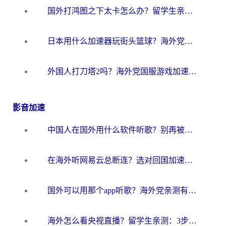
国外打鸿图之下太卡怎么办？留学生亲测有效的国服游戏加速方案
日本用什么加速器玩街头篮球？海外党国服游戏不卡顿的终极攻略
外国人打刀塔2吗？海外党国服游戏加速避坑全攻略
影音加速
中国人在国外用什么软件听歌？别再被地域限制卡脖子，这篇教你轻松解锁国内音乐库
在海外听网易云总断连？选对回国加速器，告别地区限制和卡顿
国外可以用那个app听歌？海外党亲测有效的回国加速方案，轻松听国内音乐听书
海外怎么看央视直播？留学生亲测：3步解决版权限制+追剧自由