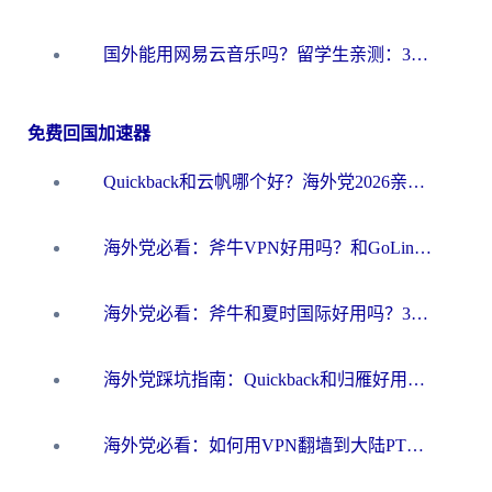
国外能用网易云音乐吗？留学生亲测：3步解决海外听歌难题
免费回国加速器
Quickback和云帆哪个好？海外党2026亲测指南：选对加速器大陆工具，无缝刷国内剧玩国服
海外党必看：斧牛VPN好用吗？和GoLinkVPN对比哪个回国效果更好？
海外党必看：斧牛和夏时国际好用吗？3步选对回国加速器，无缝刷国内资源
海外党踩坑指南：Quickback和归雁好用吗？选对加速器才能无缝刷国内资源
海外党必看：如何用VPN翻墙到大陆PTT？一篇解决你所有回国加速痛点