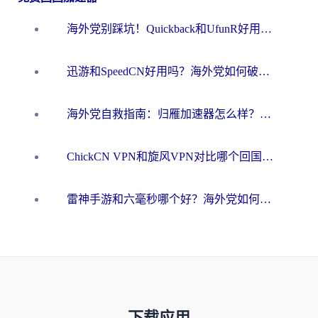
海外党别踩坑！Quickback和UfunR好用吗？选对回国加速器才能无缝刷国内资源
迅游和SpeedCN好用吗？海外党如何破解那道看不见的墙
海外党自救指南：归雁加速器怎么样？教你避开坑实现国内资源无缝访问
ChickCN VPN和旋风VPN对比哪个回国效果更好？海外用户的选择困境与出路
雷神手游和六毫秒哪个好？海外党如何真正解锁国内资源