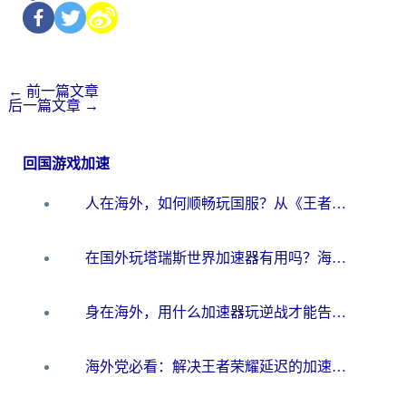
←
前一篇文章
后一篇文章
→
回国游戏加速
人在海外，如何顺畅玩国服？从《王者荣耀》到《云图计划》的加速器终极指南
在国外玩塔瑞斯世界加速器有用吗？海外玩家亲测后的真实答案
身在海外，用什么加速器玩逆战才能告别延迟？
海外党必看：解决王者荣耀延迟的加速器终极指南——从EVE到猫和老鼠，一个工具全搞定