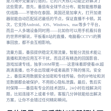
是为海外党量身打造的，它的六大核心功能正好解决了
这些需求。首先，番茄有全球节点分布，能智能推荐最
优线路——不管你在泰国、英国还是加拿大，打开加速
器就能自动匹配延迟最低的节点，保证直播不卡顿。其
次，它支持Android、iOS、Windows、mac等多个平台，
而且一人多端设备同时用——比如你可以用手机看抖音
的世界杯解说，平板看B站的直播，电脑看CCTV5的赛
事回放，都不会互相影响。
流量方面，番茄提供稳定无限流量，智能分流技术能让
直播和其他应用互不干扰，而且还有精选的回国影音、
游戏加速专线，独享100M带宽——这意味着即使看4K超
高清直播，也不会出现缓冲或者画质下降的情况。安全
上，番茄采用数据安全加密和专线传输，你的IP地址和浏
览数据都会被保护，不用担心隐私泄露。最后，售后实
时保障——番茄有专业的技术团队，24小时在线解决问
题，比如连接不上或者卡顿，客服几分钟就能给出解决
方案，让你不会错过任何精彩瞬间。