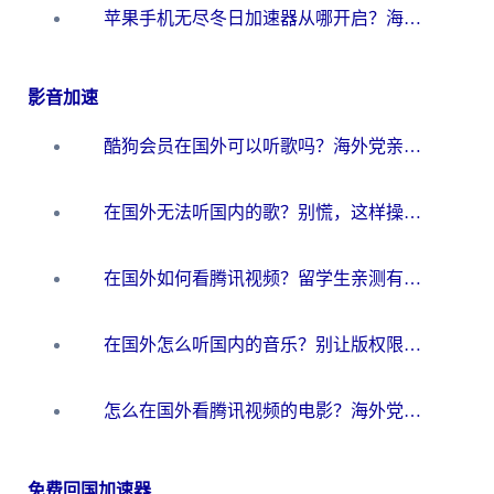
苹果手机无尽冬日加速器从哪开启？海外玩家的冬日生存指南
影音加速
酷狗会员在国外可以听歌吗？海外党亲测有效：3步解决音乐权限难题
在国外无法听国内的歌？别慌，这样操作就能畅听QQ音乐（附亲测加速器推荐）
在国外如何看腾讯视频？留学生亲测有效的回国加速方案
在国外怎么听国内的音乐？别让版权限制断了你的华语歌单
怎么在国外看腾讯视频的电影？海外党亲测有效的回国加速指南
免费回国加速器