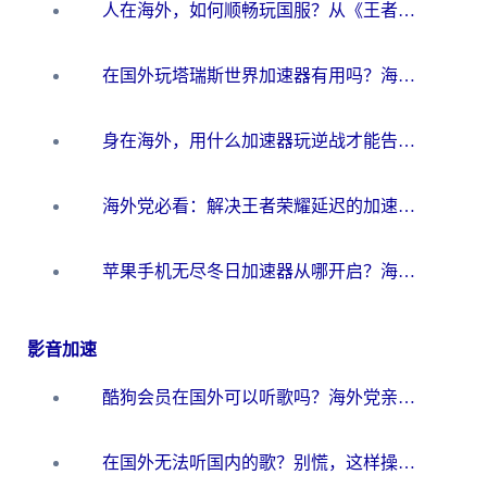
人在海外，如何顺畅玩国服？从《王者荣耀》到《云图计划》的加速器终极指南
在国外玩塔瑞斯世界加速器有用吗？海外玩家亲测后的真实答案
身在海外，用什么加速器玩逆战才能告别延迟？
海外党必看：解决王者荣耀延迟的加速器终极指南——从EVE到猫和老鼠，一个工具全搞定
苹果手机无尽冬日加速器从哪开启？海外玩家的冬日生存指南
影音加速
酷狗会员在国外可以听歌吗？海外党亲测有效：3步解决音乐权限难题
在国外无法听国内的歌？别慌，这样操作就能畅听QQ音乐（附亲测加速器推荐）