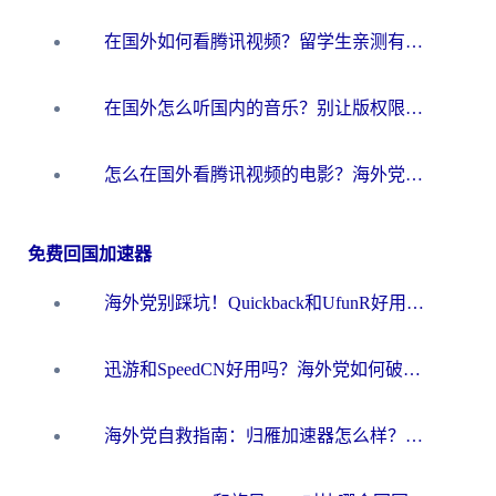
在国外如何看腾讯视频？留学生亲测有效的回国加速方案
在国外怎么听国内的音乐？别让版权限制断了你的华语歌单
怎么在国外看腾讯视频的电影？海外党亲测有效的回国加速指南
免费回国加速器
海外党别踩坑！Quickback和UfunR好用吗？选对回国加速器才能无缝刷国内资源
迅游和SpeedCN好用吗？海外党如何破解那道看不见的墙
海外党自救指南：归雁加速器怎么样？教你避开坑实现国内资源无缝访问