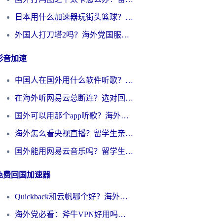
日本用什么加速器玩街头篮球？海外党国服游戏不卡顿的终极攻略
外国人打刀塔2吗？海外党国服游戏加速避坑全攻略
影音加速
中国人在国外用什么软件听歌？别再被地域限制卡脖子，这篇教你轻松解锁国内音乐库
在海外听网易云总断连？选对回国加速器，告别地区限制和卡顿
国外可以用那个app听歌？海外党亲测有效的回国加速方案，轻松听国内音乐听书
海外怎么看央视直播？留学生亲测：3步解决版权限制+追剧自由
国外能用网易云音乐吗？留学生亲测：3步解决海外听歌难题
免费回国加速器
Quickback和云帆哪个好？海外党2026亲测指南：选对加速器大陆工具，无缝刷国内剧玩国服
海外党必看：斧牛VPN好用吗？和GoLinkVPN对比哪个回国效果更好？