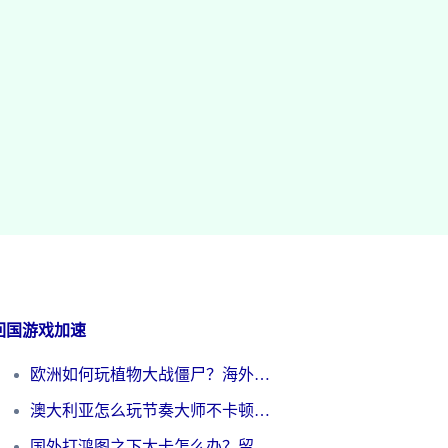
回国游戏加速
欧洲如何玩植物大战僵尸？海外党国服游戏加速避坑指南（附实测对比）
澳大利亚怎么玩节奏大师不卡顿？海外党国服游戏加速终极指南
国外打鸿图之下太卡怎么办？留学生亲测有效的国服游戏加速方案