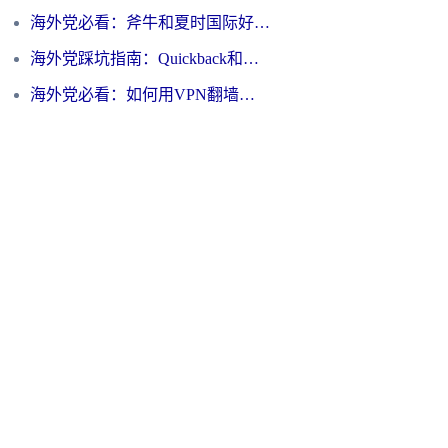
海外党必看：斧牛和夏时国际好用吗？3步选对回国加速器，无缝刷国内资源
海外党踩坑指南：Quickback和归雁好用吗？选对加速器才能无缝刷国内资源
海外党必看：如何用VPN翻墙到大陆PTT？一篇解决你所有回国加速痛点