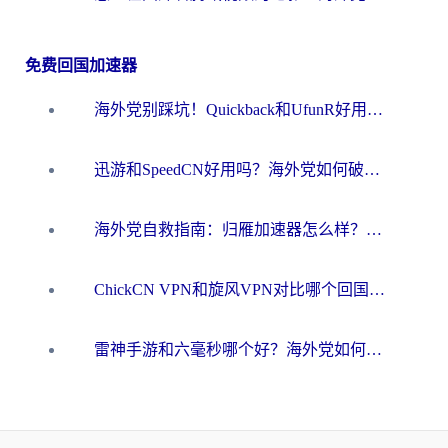
免费回国加速器
海外党别踩坑！Quickback和UfunR好用吗？选对回国加速器才能无缝刷国内资源
迅游和SpeedCN好用吗？海外党如何破解那道看不见的墙
海外党自救指南：归雁加速器怎么样？教你避开坑实现国内资源无缝访问
ChickCN VPN和旋风VPN对比哪个回国效果更好？海外用户的选择困境与出路
雷神手游和六毫秒哪个好？海外党如何真正解锁国内资源