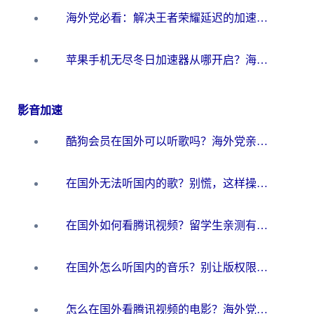
海外党必看：解决王者荣耀延迟的加速器终极指南——从EVE到猫和老鼠，一个工具全搞定
苹果手机无尽冬日加速器从哪开启？海外玩家的冬日生存指南
影音加速
酷狗会员在国外可以听歌吗？海外党亲测有效：3步解决音乐权限难题
在国外无法听国内的歌？别慌，这样操作就能畅听QQ音乐（附亲测加速器推荐）
在国外如何看腾讯视频？留学生亲测有效的回国加速方案
在国外怎么听国内的音乐？别让版权限制断了你的华语歌单
怎么在国外看腾讯视频的电影？海外党亲测有效的回国加速指南