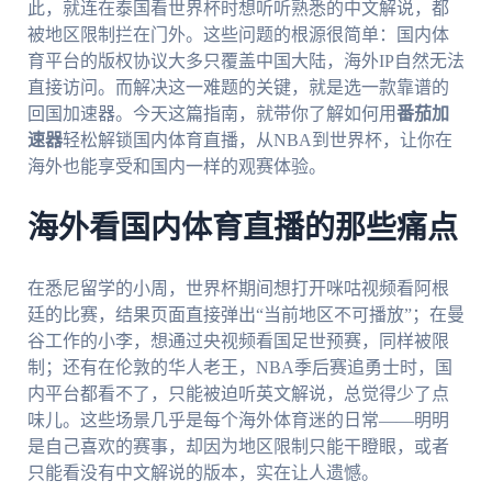
此，就连在泰国看世界杯时想听听熟悉的中文解说，都
被地区限制拦在门外。这些问题的根源很简单：国内体
育平台的版权协议大多只覆盖中国大陆，海外IP自然无法
直接访问。而解决这一难题的关键，就是选一款靠谱的
回国加速器。今天这篇指南，就带你了解如何用
番茄加
速器
轻松解锁国内体育直播，从NBA到世界杯，让你在
海外也能享受和国内一样的观赛体验。
海外看国内体育直播的那些痛点
在悉尼留学的小周，世界杯期间想打开咪咕视频看阿根
廷的比赛，结果页面直接弹出“当前地区不可播放”；在曼
谷工作的小李，想通过央视频看国足世预赛，同样被限
制；还有在伦敦的华人老王，NBA季后赛追勇士时，国
内平台都看不了，只能被迫听英文解说，总觉得少了点
味儿。这些场景几乎是每个海外体育迷的日常——明明
是自己喜欢的赛事，却因为地区限制只能干瞪眼，或者
只能看没有中文解说的版本，实在让人遗憾。